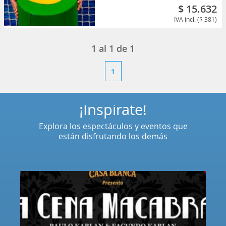
$ 15.632
IVA incl. ($ 381)
1
al
1
de
1
1
¡Inspírate!
Explora los espectáculos y eventos que
están disfrutando los demás