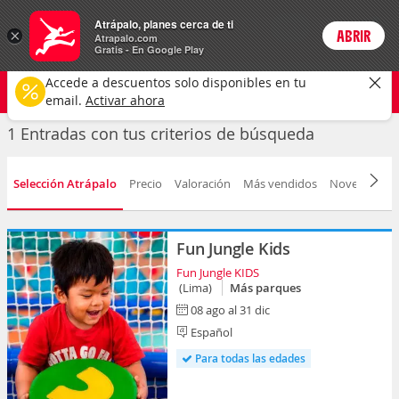
Entradas
Atrápalo, planes cerca de ti
ARS
×
ABRIR
Precios en
Cambiar moneda
Peso argen
Login
Atrapalo.com
Gratis - En Google Play
Cualquier tipo
Cualquier fecha
CAMBIAR
Accede a descuentos solo disponibles en tu
email.
Activar ahora
1 Entradas con tus criterios de búsqueda
Selección Atrápalo
Precio
Valoración
Más vendidos
Novedad
F
Fun Jungle Kids
Fun Jungle KIDS
(Lima)
Más parques
08 ago al 31 dic
Español
Para todas las edades