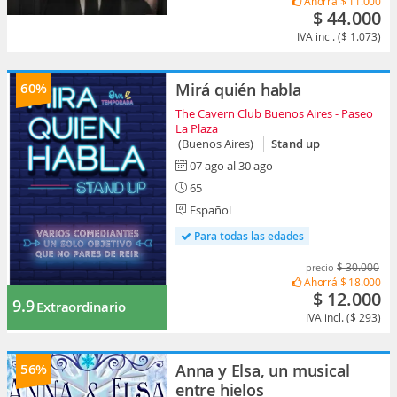
Ahorrá
$ 11.000
$ 44.000
IVA incl. ($ 1.073)
60%
Mirá quién habla
The Cavern Club Buenos Aires - Paseo
La Plaza
(Buenos Aires)
Stand up
07 ago al 30 ago
65
Español
Para todas las edades
$ 30.000
precio
Ahorrá
$ 18.000
$ 12.000
9.9
Extraordinario
IVA incl. ($ 293)
56%
Anna y Elsa, un musical
entre hielos