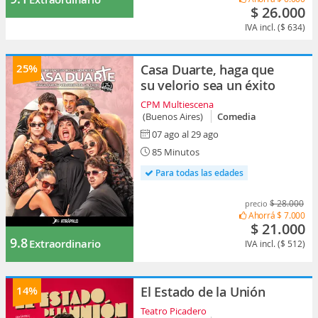
$ 26.000
IVA incl. ($ 634)
25%
Casa Duarte, haga que
su velorio sea un éxito
CPM Multiescena
(Buenos Aires)
Comedia
07 ago al 29 ago
85 Minutos
Para todas las edades
$ 28.000
precio
Ahorrá
$ 7.000
$ 21.000
9.8
Extraordinario
IVA incl. ($ 512)
14%
El Estado de la Unión
Teatro Picadero