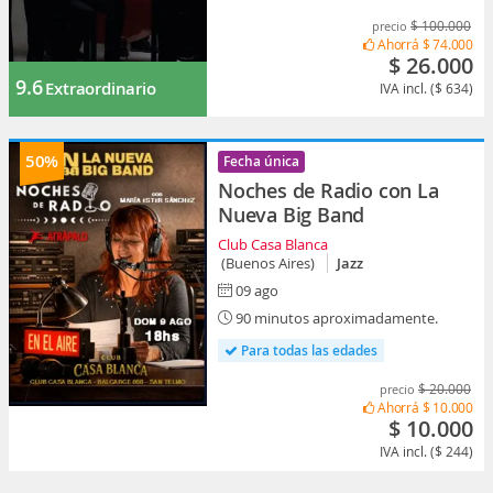
$ 100.000
precio
Ahorrá
$ 74.000
$ 26.000
9.6
Extraordinario
IVA incl. ($ 634)
50%
Fecha única
Noches de Radio con La
Nueva Big Band
Club Casa Blanca
(Buenos Aires)
Jazz
09 ago
90 minutos aproximadamente.
Para todas las edades
$ 20.000
precio
Ahorrá
$ 10.000
$ 10.000
IVA incl. ($ 244)