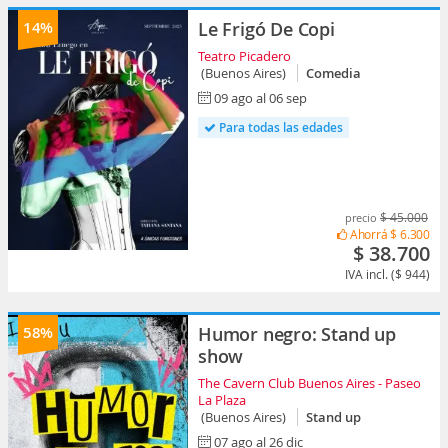
14%
Le Frigó De Copi
Teatro Picadero
(Buenos Aires)
Comedia
09 ago al 06 sep
Para todas las edades
$ 45.000
precio
Ahorrá
$ 6.300
$ 38.700
IVA incl. ($ 944)
58%
Humor negro: Stand up
show
The Cavern Club Buenos Aires - Paseo
La Plaza
(Buenos Aires)
Stand up
07 ago al 26 dic