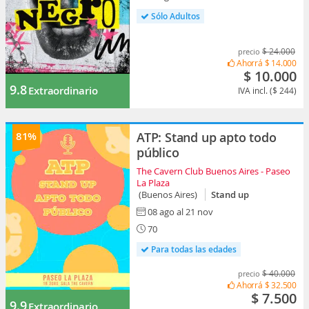
Sólo Adultos
$ 24.000
precio
Ahorrá
$ 14.000
$ 10.000
9.8
Extraordinario
IVA incl. ($ 244)
81%
ATP: Stand up apto todo
público
The Cavern Club Buenos Aires - Paseo
La Plaza
(Buenos Aires)
Stand up
08 ago al 21 nov
70
Para todas las edades
$ 40.000
precio
Ahorrá
$ 32.500
$ 7.500
9.9
Extraordinario