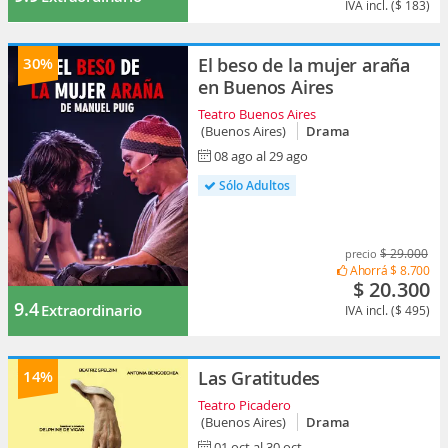
IVA incl. ($ 183)
30%
El beso de la mujer araña
en Buenos Aires
Teatro Buenos Aires
(Buenos Aires)
Drama
08 ago al 29 ago
Sólo Adultos
$ 29.000
precio
Ahorrá
$ 8.700
$ 20.300
9.4
Extraordinario
IVA incl. ($ 495)
14%
Las Gratitudes
Teatro Picadero
(Buenos Aires)
Drama
01 oct al 30 oct