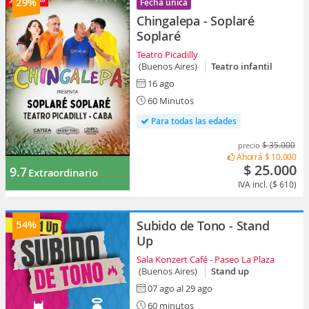
29%
Fecha única
Chingalepa - Soplaré
Soplaré
Teatro Picadilly
(Buenos Aires)
Teatro infantil
16 ago
60 Minutos
Para todas las edades
$ 35.000
precio
Ahorrá
$ 10.000
$ 25.000
9.7
Extraordinario
IVA incl. ($ 610)
54%
Subido de Tono - Stand
Up
Sala Konzert Café - Paseo La Plaza
(Buenos Aires)
Stand up
07 ago al 29 ago
60 minutos