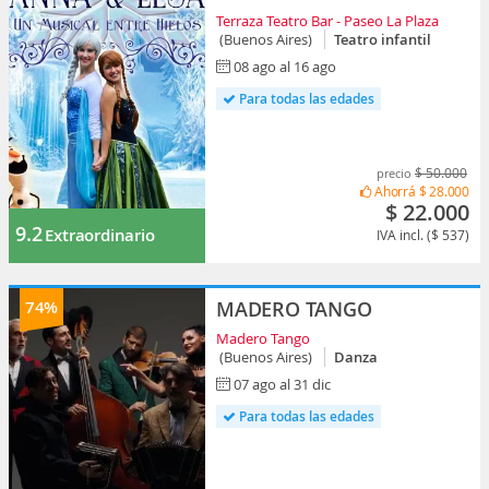
Terraza Teatro Bar - Paseo La Plaza
(Buenos Aires)
Teatro infantil
08 ago al 16 ago
Para todas las edades
$ 50.000
precio
Ahorrá
$ 28.000
$ 22.000
9.2
Extraordinario
IVA incl. ($ 537)
74%
MADERO TANGO
Madero Tango
(Buenos Aires)
Danza
07 ago al 31 dic
Para todas las edades