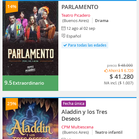
14%
PARLAMENTO
Teatro Picadero
(Buenos Aires)
Drama
12 ago al 02 sep
Español
Para todas las edades
$ 48.000
precio
Ahorrá
$ 6.720
$ 41.280
9.5
Extraordinario
IVA incl. ($ 1.007)
25%
Fecha única
Aladdin y los Tres
Deseos
CPM Multiescena
(Buenos Aires)
Teatro infantil