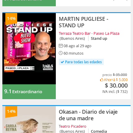
14%
MARTIN PUGLIESE -
STAND UP
Terraza Teatro Bar - Paseo La Plaza
(Buenos Aires)
Stand up
08 ago al 29 ago
60 minutos
Para todas las edades
$ 35.000
precio
Ahorrá
$ 5.000
$ 30.000
9.1
Extraordinario
IVA incl. ($ 732)
14%
Okasan - Diario de viaje
de una madre
Teatro Picadero
(Buenos Aires)
Comedia