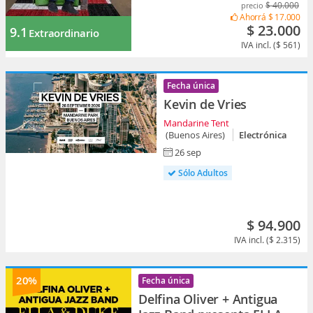
$ 40.000
precio
Ahorrá
$ 17.000
$ 23.000
9.1
Extraordinario
IVA incl. ($ 561)
Fecha única
Kevin de Vries
Mandarine Tent
(Buenos Aires)
Electrónica
26 sep
Sólo Adultos
$ 94.900
IVA incl. ($ 2.315)
20%
Fecha única
Delfina Oliver + Antigua