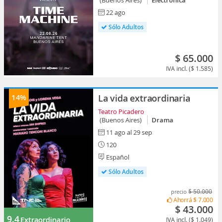
(Buenos Aires)
Electrónica
22 ago
Sólo Adultos
$ 65.000
IVA incl. ($ 1.585)
14%
La vida extraordinaria
Teatro Picadero
(Buenos Aires)
Drama
11 ago al 29 sep
120
Español
Sólo Adultos
$ 50.000
precio
Ahorrá
$ 7.000
$ 43.000
9.4
Extraordinario
IVA incl. ($ 1.049)