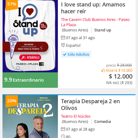
57%
I love stand up: Amamos
hacer reír
The Cavern Club Buenos Aires - Paseo
La Plaza
(Buenos Aires)
Stand up
07 ago al 31 ago
Español
Sólo Adultos
$ 28.000
precio
Ahorrá
$ 16.000
$ 12.000
9.9
Extraordinario
IVA incl. ($ 293)
20%
Terapia Despareja 2 en
Olivos
Teatro El Núcleo
(Buenos Aires)
Comedia
07 ago al 28 ago
80