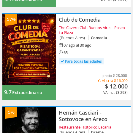
57%
Club de Comedia
The Cavern Club Buenos Aires - Paseo
La Plaza
(Buenos Aires)
Comedia
07 ago al 30 ago
65
Para todas las edades
$ 28.000
precio
Ahorrá
$ 16.000
$ 12.000
9.7
Extraordinario
IVA incl. ($ 293)
5%
Hernán Casciari -
Sottovoce en Areco
Restaurante Histórico Lacarra
(Buenos Aires)
Drama