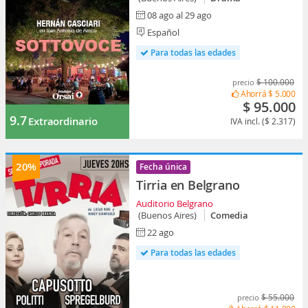
08 ago al 29 ago
Español
Para todas las edades
$ 100.000
precio
Ahorrá
$ 5.000
$ 95.000
9.7
Extraordinario
IVA incl. ($ 2.317)
20%
Fecha única
Tirria en Belgrano
Auditorio Belgrano
(Buenos Aires)
Comedia
22 ago
Para todas las edades
$ 55.000
precio