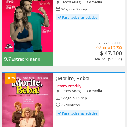
(Buenos Aires)
Comedia
07 ago al 27 sep
Para todas las edades
$ 55.000
precio
Ahorrá
$ 7.700
$ 47.300
9.7
Extraordinario
IVA incl. ($ 1.154)
30%
¡Morite, Beba!
Teatro Picadilly
(Buenos Aires)
Comedia
12 ago al 09 sep
75 Minutos
Para todas las edades