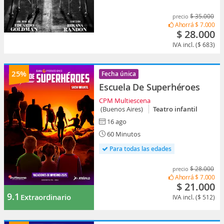
$ 35.000
precio
Ahorrá
$ 7.000
$ 28.000
IVA incl. ($ 683)
25%
Fecha única
Escuela De Superhéroes
CPM Multiescena
(Buenos Aires)
Teatro infantil
16 ago
60 Minutos
Para todas las edades
$ 28.000
precio
Ahorrá
$ 7.000
$ 21.000
9.1
Extraordinario
IVA incl. ($ 512)