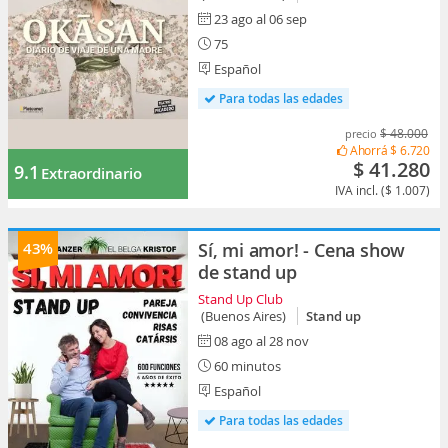
23 ago al 06 sep
75
Español
Para todas las edades
$ 48.000
precio
Ahorrá
$ 6.720
$ 41.280
9.1
Extraordinario
IVA incl. ($ 1.007)
43%
Sí, mi amor! - Cena show
de stand up
Stand Up Club
(Buenos Aires)
Stand up
08 ago al 28 nov
60 minutos
Español
Para todas las edades