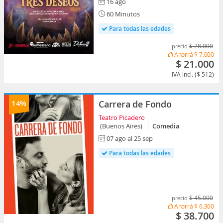
16 ago
60 Minutos
Para todas las edades
$ 28.000
precio
Ahorrá
$ 7.000
$ 21.000
IVA incl. ($ 512)
14%
Carrera de Fondo
Teatro Picadero
(Buenos Aires)
Comedia
07 ago al 25 sep
Para todas las edades
$ 45.000
precio
Ahorrá
$ 6.300
$ 38.700