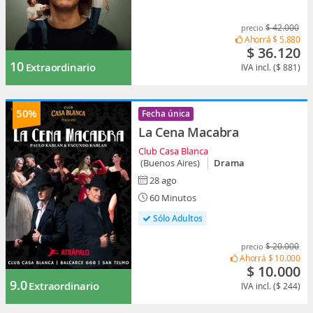
$ 42.000
precio
Ahorrá
$ 5.880
$ 36.120
10
Extraordinario
IVA incl. ($ 881)
50%
Fecha única
La Cena Macabra
Club Casa Blanca
(Buenos Aires)
Drama
28 ago
60 Minutos
Sólo Adultos
$ 20.000
precio
Ahorrá
$ 10.000
$ 10.000
9.0
Extraordinario
IVA incl. ($ 244)