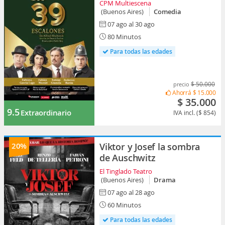
CPM Multiescena
(Buenos Aires)
Comedia
07 ago al 30 ago
80 Minutos
Para todas las edades
$ 50.000
precio
Ahorrá
$ 15.000
$ 35.000
9.5
Extraordinario
IVA incl. ($ 854)
20%
Viktor y Josef la sombra
de Auschwitz
El Tinglado Teatro
(Buenos Aires)
Drama
07 ago al 28 ago
60 Minutos
Para todas las edades