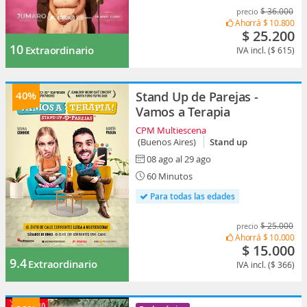
$ 36.000
precio
Ahorrá
$ 10.800
$ 25.200
10
Extraordinario
IVA incl. ($ 615)
40%
Stand Up de Parejas -
Vamos a Terapia
CPM Multiescena
(Buenos Aires)
Stand up
08 ago al 29 ago
60 Minutos
Para todas las edades
$ 25.000
precio
Ahorrá
$ 10.000
$ 15.000
9.4
Extraordinario
IVA incl. ($ 366)