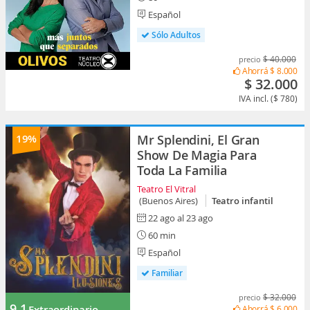
Español
Sólo Adultos
$ 40.000
precio
Ahorrá
$ 8.000
$ 32.000
IVA incl. ($ 780)
19%
Mr Splendini, El Gran
Show De Magia Para
Toda La Familia
Teatro El Vitral
(Buenos Aires)
Teatro infantil
22 ago al 23 ago
60 min
Español
Familiar
$ 32.000
precio
9.1
Extraordinario
Ahorrá
$ 6.000