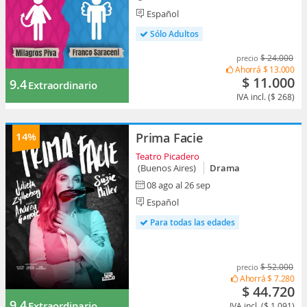
Español
Sólo Adultos
$ 24.000
precio
Ahorrá
$ 13.000
$ 11.000
9.4
Extraordinario
IVA incl. ($ 268)
14%
Prima Facie
Teatro Picadero
(Buenos Aires)
Drama
08 ago al 26 sep
Español
Para todas las edades
$ 52.000
precio
Ahorrá
$ 7.280
$ 44.720
9.4
Extraordinario
IVA incl. ($ 1.091)