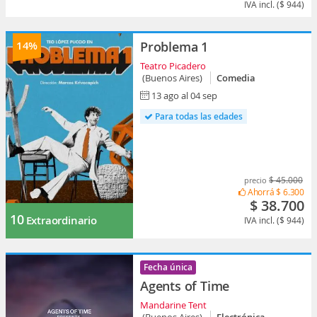
IVA incl. ($ 944)
14%
Problema 1
Teatro Picadero
(Buenos Aires)
Comedia
13 ago al 04 sep
Para todas las edades
$ 45.000
precio
Ahorrá
$ 6.300
$ 38.700
10
Extraordinario
IVA incl. ($ 944)
Fecha única
Agents of Time
Mandarine Tent