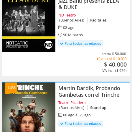
Jazz Band presenta ELLA
& DUKE
ND Teatro
(Buenos Aires)
Recitales
08 ago
90 Minutos
Para todas las edades
$ 50.000
precio
Ahorrá
$ 10.000
$ 40.000
IVA incl. ($ 976)
14%
Martin Dardik, Probando
Gambetas con el Trinche
Teatro Picadero
(Buenos Aires)
Stand up
08 ago al 29 ago
Para todas las edades