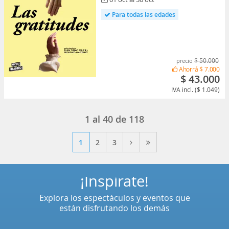
Para todas las edades
$ 50.000
precio
Ahorrá
$ 7.000
$ 43.000
IVA incl. ($ 1.049)
1
al
40
de
118
1
2
3
¡Inspírate!
Explora los espectáculos y eventos que
están disfrutando los demás