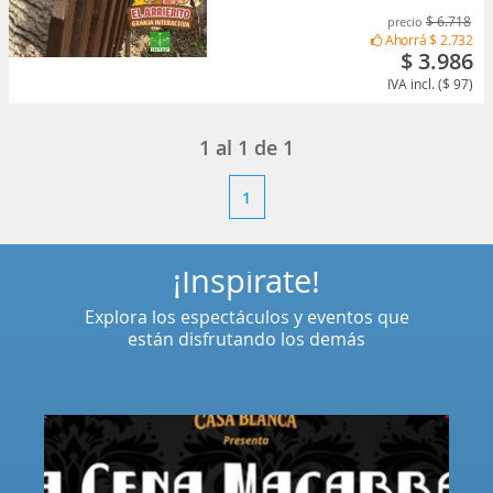
$ 6.718
precio
Ahorrá
$ 2.732
$ 3.986
IVA incl. ($ 97)
1
al
1
de
1
1
¡Inspírate!
Explora los espectáculos y eventos que
están disfrutando los demás