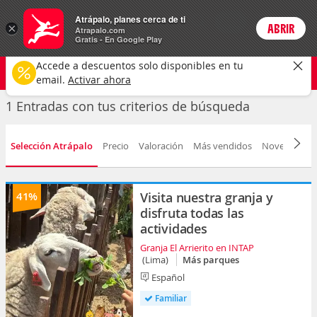
Entradas
Atrápalo, planes cerca de ti
ARS
×
ABRIR
Precios en
Cambiar moneda
Peso argen
Login
Atrapalo.com
Gratis - En Google Play
Cualquier tipo
Cualquier fecha
CAMBIAR
Accede a descuentos solo disponibles en tu
email.
Activar ahora
1 Entradas con tus criterios de búsqueda
Selección Atrápalo
Precio
Valoración
Más vendidos
Novedad
F
41%
Visita nuestra granja y
disfruta todas las
actividades
Granja El Arrierito en INTAP
(Lima)
Más parques
Español
Familiar