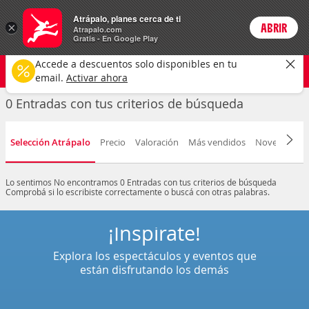
Entradas
Atrápalo, planes cerca de ti
ARS
×
ABRIR
Precios en
Cambiar moneda
Peso argen
Login
Atrapalo.com
Gratis - En Google Play
Cualquier tipo
Cualquier fecha
CAMBIAR
Accede a descuentos solo disponibles en tu
email.
Activar ahora
0 Entradas con tus criterios de búsqueda
Selección Atrápalo
Precio
Valoración
Más vendidos
Novedad
F
Lo sentimos
No encontramos 0 Entradas con tus criterios de búsqueda
Comprobá si lo escribiste correctamente o buscá con otras palabras.
¡Inspírate!
Explora los espectáculos y eventos que
están disfrutando los demás