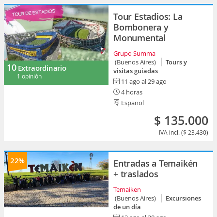
Tour Estadios: La
Bombonera y
Monumental
Grupo Summa
(Buenos Aires)
Tours y
10
Extraordinario
visitas guiadas
1 opinión
11 ago al 29 ago
4 horas
Español
$ 135.000
IVA incl. ($ 23.430)
22%
Entradas a Temaikén
+ traslados
Temaiken
(Buenos Aires)
Excursiones
de un día