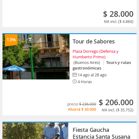
$ 28.000
IVA incl. ($ 4.860)
13%
Tour de Sabores
Plaza Dorrego (Defensa y
Humberto Primo)
(Buenos Aires)
Tours y rutas
gastronómicas
14 ago al 28 ago
4 Horas
$ 206.000
precio
$ 236.000
Ahorrá
$ 30.000
IVA incl. ($ 35.752)
Fiesta Gaucha
Estancia Santa Susana