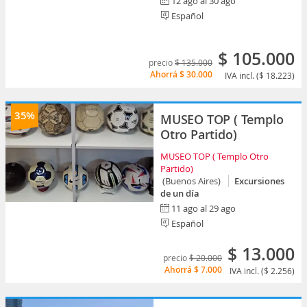
12 ago al 30 ago
Español
$ 105.000
precio
$ 135.000
Ahorrá
$ 30.000
IVA incl. ($ 18.223)
35%
MUSEO TOP ( Templo
Otro Partido)
MUSEO TOP ( Templo Otro
Partido)
(Buenos Aires)
Excursiones
de un día
11 ago al 29 ago
Español
$ 13.000
precio
$ 20.000
Ahorrá
$ 7.000
IVA incl. ($ 2.256)