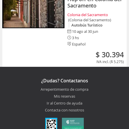
Sacramento
Colonia del Sacramento
(Colonia del Sacramento)
Autobús Turístico
10 ago al 30 jun
3 hs
Español
$ 30.394
IVA incl. ($ 5.275)
¿Dudas? Contactanos
Arrepentimiento de compra
Mis reservas
Ir al Centro de ayuda
Contacta con nosotros