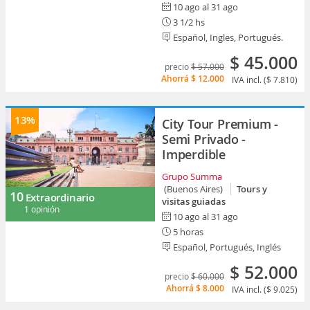
10 ago al 31 ago
3 1/2 hs
Español, Ingles, Portugués.
$ 45.000
precio
$ 57.000
Ahorrá
$ 12.000
IVA incl. ($ 7.810)
13%
City Tour Premium -
Semi Privado -
Imperdible
Grupo Summa
(Buenos Aires)
Tours y
10
Extraordinario
visitas guiadas
1 opinión
10 ago al 31 ago
5 horas
Español, Portugués, Inglés
$ 52.000
precio
$ 60.000
Ahorrá
$ 8.000
IVA incl. ($ 9.025)