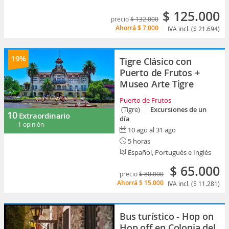
$ 125.000
precio
$ 132.000
Ahorrá
$ 7.000
IVA incl. ($ 21.694)
19%
Tigre Clásico con
Puerto de Frutos +
Museo Arte Tigre
Puerto de Frutos
(Tigre)
Excursiones de un
10
Extraordinario
día
1 opinión
10 ago al 31 ago
5 horas
Español, Portugués e Inglés
$ 65.000
precio
$ 80.000
Ahorrá
$ 15.000
IVA incl. ($ 11.281)
Bus turístico - Hop on
Hop off en Colonia del