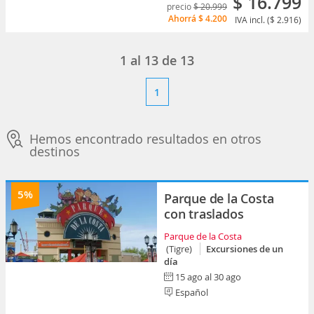
$ 16.799
precio
$ 20.999
Ahorrá
$ 4.200
IVA incl. ($ 2.916)
1
al
13
de
13
1
Hemos encontrado resultados en otros
destinos
5%
Parque de la Costa
con traslados
Parque de la Costa
(Tigre)
Excursiones de un
día
15 ago al 30 ago
Español