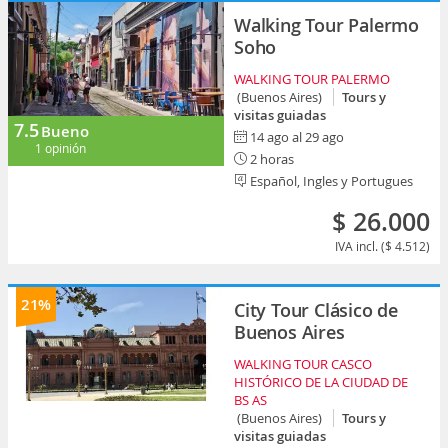
Walking Tour Palermo
Soho
WALKING TOUR PALERMO
(Buenos Aires)
Tours y
visitas guiadas
7.5
Bueno
14 ago al 29 ago
1 opinión
2 horas
Español, Ingles y Portugues
$ 26.000
IVA incl. ($ 4.512)
21%
City Tour Clásico de
Buenos Aires
WALKING TOUR CASCO
HISTÓRICO DE LA CIUDAD DE
BS AS
(Buenos Aires)
Tours y
visitas guiadas