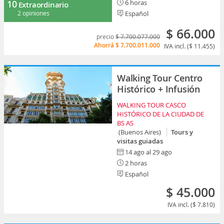
10
6 horas
Extraordinario
2 opiniones
Español
$ 66.000
precio
$ 7.700.077.000
Ahorrá
$ 7.700.011.000
IVA incl. ($ 11.455)
Walking Tour Centro
Histórico + Infusión
WALKING TOUR CASCO
HISTÓRICO DE LA CIUDAD DE
BS AS
(Buenos Aires)
Tours y
visitas guiadas
14 ago al 29 ago
2 horas
Español
$ 45.000
IVA incl. ($ 7.810)