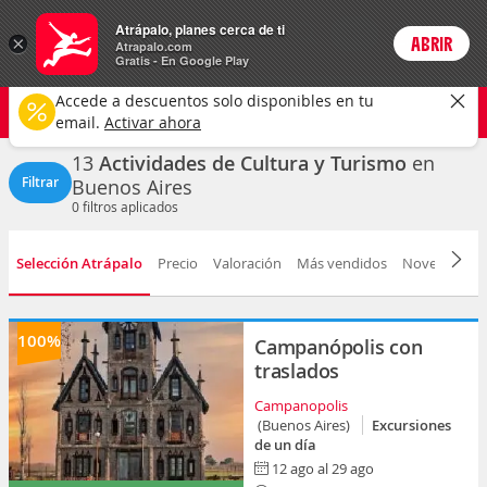
Actividades
Atrápalo, planes cerca de ti
ARS
×
ABRIR
Precios en
Cambiar moneda
Peso argen
Login
Atrapalo.com
Gratis - En Google Play
Buenos Aires ciudad
CAMBIAR
Accede a descuentos solo disponibles en tu
Cultura y turismo
Cualquier fecha
email.
Activar ahora
13
Actividades de Cultura y Turismo
en
Filtrar
Buenos Aires
0
filtros aplicados
Selección Atrápalo
Precio
Valoración
Más vendidos
Novedad
D
100%
Campanópolis con
traslados
Campanopolis
(Buenos Aires)
Excursiones
de un día
12 ago al 29 ago