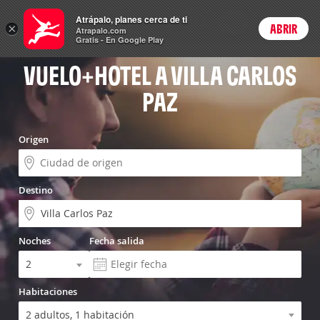
Vuelo+Hotel
Atrápalo, planes cerca de ti
ARS
×
ABRIR
Precios en
Cambiar moneda
Peso argen
Login
Atrapalo.com
Gratis - En Google Play
VUELO+HOTEL A VILLA CARLOS
PAZ
Origen
Destino
Noches
Fecha salida
Habitaciones