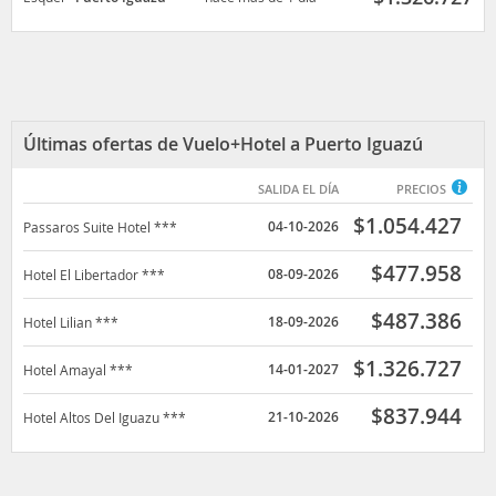
aborigen guaraní Mbororé
, donde podrás adquirir
objectos de artesanía.
Si te gusta la naturaleza y el deporte, tendrás la
posibilidad de practicar safaris fotográficos,
senderismo, trekking, recorridos en mountain bike y
rafting
en las aguas del río Iguazú.
Últimas ofertas de Vuelo+Hotel a Puerto Iguazú
SALIDA EL DÍA
PRECIOS
$
1.054.427
04-10-2026
Passaros Suite Hotel ***
$
477.958
08-09-2026
Hotel El Libertador ***
$
487.386
18-09-2026
Hotel Lilian ***
$
1.326.727
14-01-2027
Hotel Amayal ***
$
837.944
21-10-2026
Hotel Altos Del Iguazu ***