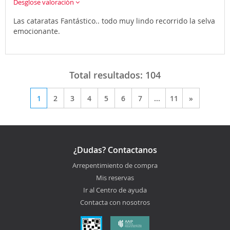
Desglose valoración
Las cataratas Fantástico.. todo muy lindo recorrido la selva
emocionante.
Total resultados:
104
1
2
3
4
5
6
7
...
11
»
¿Dudas? Contactanos
Arrepentimiento de compra
Mis reservas
Ir al Centro de ayuda
Contacta con nosotros