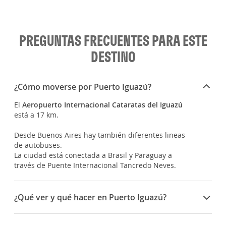
PREGUNTAS FRECUENTES PARA ESTE
DESTINO
¿Cómo moverse por Puerto Iguazú?
El
Aeropuerto Internacional Cataratas del Iguazú
está a 17 km.
Desde Buenos Aires hay también diferentes lineas
de autobuses.
La ciudad está conectada a Brasil y Paraguay a
través de Puente Internacional Tancredo Neves.
¿Qué ver y qué hacer en Puerto Iguazú?
Seguramente el mayor atractivo de la zona son las
impresionantes
Cataratas del Iguazú
, situadas al