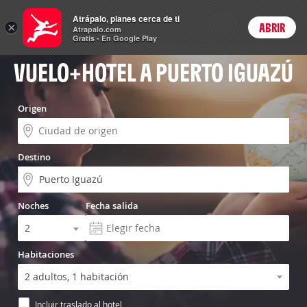
Vuelo+Hotel
Atrápalo, planes cerca de ti
ARS
×
ABRIR
Precios en
Cambiar moneda
Peso argen
Login
Atrapalo.com
Gratis - En Google Play
VUELO+HOTEL A PUERTO IGUAZÚ
Origen
Destino
Noches
Fecha salida
Habitaciones
Incluir traslado al hotel