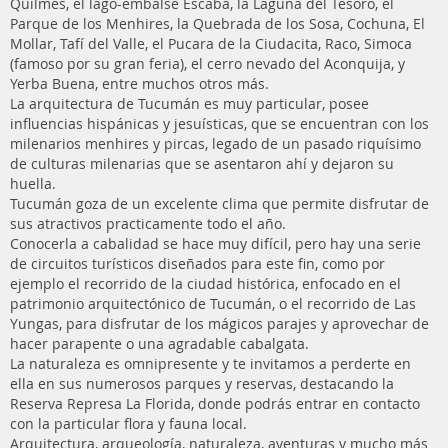
Quilmes, el lago-embalse Escaba, la Laguna del Tesoro, el
Parque de los Menhires, la Quebrada de los Sosa, Cochuna, El
Mollar, Tafí del Valle, el Pucara de la Ciudacita, Raco, Simoca
(famoso por su gran feria), el cerro nevado del Aconquija, y
Yerba Buena, entre muchos otros más.
La arquitectura de Tucumán es muy particular, posee
influencias hispánicas y jesuísticas, que se encuentran con los
milenarios menhires y pircas, legado de un pasado riquísimo
de culturas milenarias que se asentaron ahí y dejaron su
huella.
Tucumán goza de un excelente clima que permite disfrutar de
sus atractivos practicamente todo el año.
Conocerla a cabalidad se hace muy difícil, pero hay una serie
de circuitos turísticos diseñados para este fin, como por
ejemplo el recorrido de la ciudad histórica, enfocado en el
patrimonio arquitectónico de Tucumán, o el recorrido de Las
Yungas, para disfrutar de los mágicos parajes y aprovechar de
hacer parapente o una agradable cabalgata.
La naturaleza es omnipresente y te invitamos a perderte en
ella en sus numerosos parques y reservas, destacando la
Reserva Represa La Florida, donde podrás entrar en contacto
con la particular flora y fauna local.
Arquitectura, arqueología, naturaleza, aventuras y mucho más