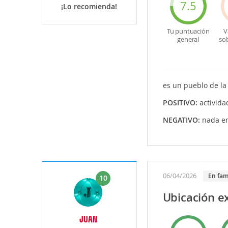
7.5
¡Lo recomienda!
Tu puntuación
V
general
so
es un pueblo de la
POSITIVO:
activid
NEGATIVO:
nada en
06/04/2026
En fam
10
Ubicación e
JUAN