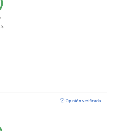
n
ía
Opinión verificada