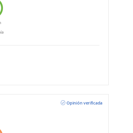
n
ía
Opinión verificada