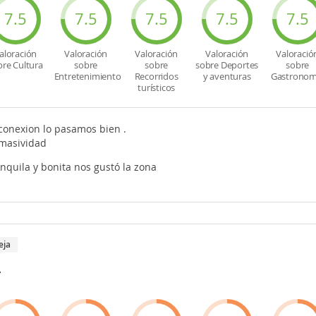
7.5
7.5
7.5
7.5
7.5
aloración
Valoración
Valoración
Valoración
Valoració
bre Cultura
sobre
sobre
sobre Deportes
sobre
Entretenimiento
Recorridos
y aventuras
Gastronom
turísticos
conexion lo pasamos bien .
 masividad
nquila y bonita nos gustó la zona
eja
r