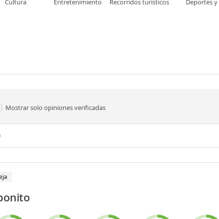
Cultura
Entretenimiento
Recorridos turísticos
Deportes y
aventuras
Mostrar solo
opiniones verificadas
n
eja
bonito