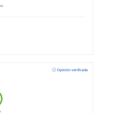
ía
Opinión verificada
n