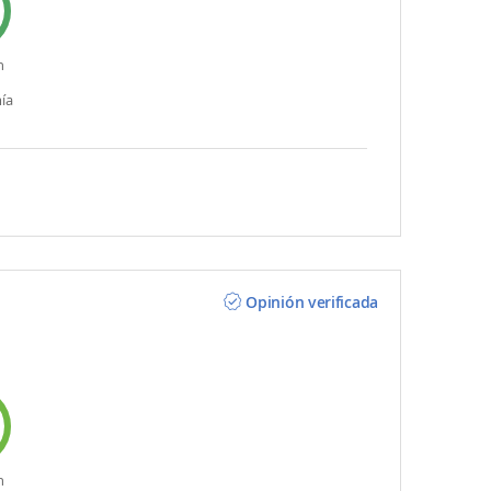
n
ía
Opinión verificada
n