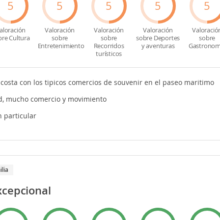
5
5
5
5
5
aloración
Valoración
Valoración
Valoración
Valoració
bre Cultura
sobre
sobre
sobre Deportes
sobre
Entretenimiento
Recorridos
y aventuras
Gastronom
turísticos
 costa con los tipicos comercios de souvenir en el paseo maritimo
ad, mucho comercio y movimiento
 particular
ilia
xcepcional