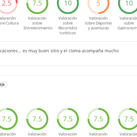
2.5
7.5
10
5
10
aloración
Valoración
Valoración
Valoración
Valoració
bre Cultura
sobre
sobre
sobre Deportes
sobre
Entretenimiento
Recorridos
y aventuras
Gastronom
turísticos
caciones... es muy buen sitio y el cloma acompaña mucho
eja
7.5
7.5
7.5
7.5
7.5
aloración
Valoración
Valoración
Valoración
Valoració