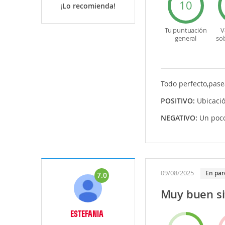
10
¡Lo recomienda!
Tu puntuación
V
general
so
Todo perfecto,pasea
POSITIVO:
Ubicaci
NEGATIVO:
Un poco
09/08/2025
En par
7.0
Muy buen si
ESTEFANIA