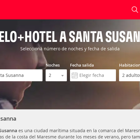
ELO+HOTEL A SANTA SUSA
Seleccioná número de noches y fecha de salida
Noches
Fecha salida
Habitacio
usanna
 Susanna
es una ciudad marítima situada en la comarca del Maresm
das de la costa del Maresme durante los meses de verano, pero ta