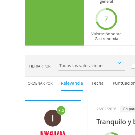
general
7
Valoración sobre
Gastronomía
FILTRAR POR:
Filtrar por:
Relevancia
Fecha
Puntuació
ORDENAR POR:
26/02/2026
En par
7.5
Tranquilo y 
INMACULADA