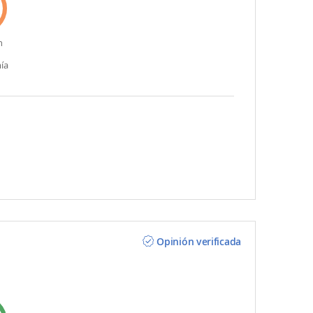
n
ía
Opinión verificada