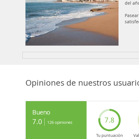
del añ
Pasear
satisf
Opiniones de nuestros usuari
Bueno
7.8
7.0
126
opiniones
Tu puntuación
Va