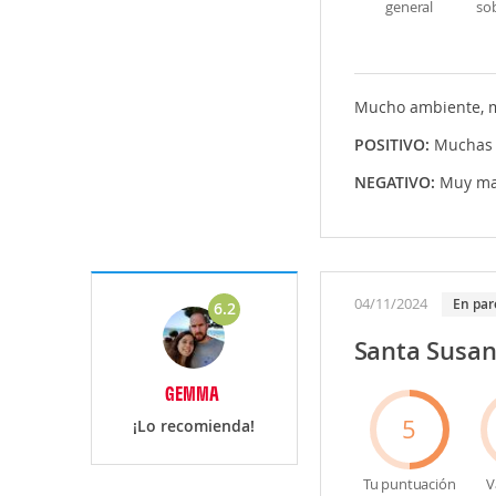
general
so
Mucho ambiente, m
POSITIVO:
Muchas 
NEGATIVO:
Muy ma
04/11/2024
En par
6.2
Santa Susann
GEMMA
5
¡Lo recomienda!
Tu puntuación
V