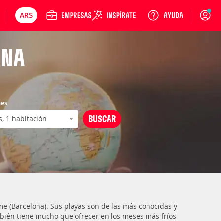
ARS
Precios en
Cambiar moneda
Peso argentino
Login
NNA
nes
e (Barcelona). Sus playas son de las más conocidas y
mbién tiene mucho que ofrecer en los meses más fríos