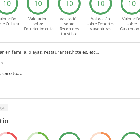
10
10
10
10
10
aloración
Valoración
Valoración
Valoración
Valoració
bre Cultura
sobre
sobre
sobre Deportes
sobre
Entretenimiento
Recorridos
y aventuras
Gastronom
turísticos
r en familia, playas, restaurantes,hoteles, etc...
ón
 caro todo
eja
tio