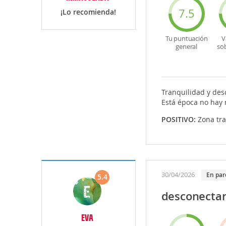
7.5
¡Lo recomienda!
Tu puntuación
V
general
so
Tranquilidad y des
Está época no hay
POSITIVO:
Zona tra
30/04/2026
En par
5.4
desconecta
EVA