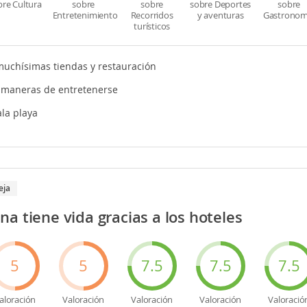
bre Cultura
sobre
sobre
sobre Deportes
sobre
Entretenimiento
Recorridos
y aventuras
Gastronom
turísticos
uchísimas tiendas y restauración
maneras de entretenerse
la playa
eja
a tiene vida gracias a los hoteles
5
5
7.5
7.5
7.5
aloración
Valoración
Valoración
Valoración
Valoració