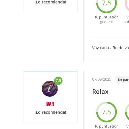
7.5
¡Lo recomienda!
Tu puntuación
V
general
so
Voy cada año de va
07/09/2025
En par
7.5
Relax
IVAN
7.5
¡Lo recomienda!
Tu puntuación
V