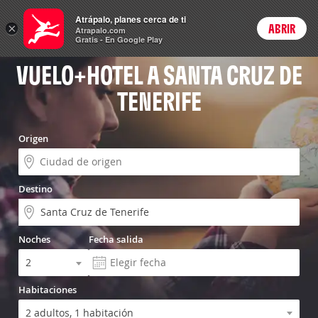
Vuelo+Hotel
Atrápalo, planes cerca de ti
ARS
×
ABRIR
Precios en
Cambiar moneda
Peso argen
Login
Atrapalo.com
Gratis - En Google Play
VUELO+HOTEL A SANTA CRUZ DE
TENERIFE
Origen
Destino
Noches
Fecha salida
Habitaciones