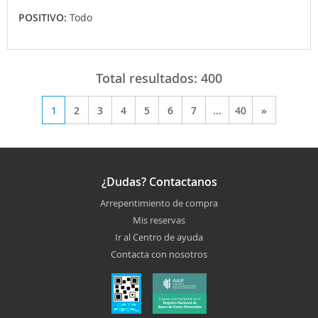
POSITIVO:
Todo
Total resultados:
400
1
2
3
4
5
6
7
...
40
»
¿Dudas? Contactanos
Arrepentimiento de compra
Mis reservas
Ir al Centro de ayuda
Contacta con nosotros