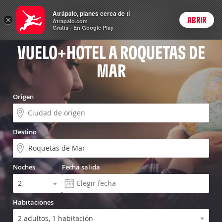
Vuelo+Hotel
Atrápalo, planes cerca de ti
ARS
×
ABRIR
Precios en
Cambiar moneda
Peso argen
Login
Atrapalo.com
Gratis - En Google Play
VUELO+HOTEL A ROQUETAS DE
MAR
Origen
Destino
Noches
Fecha salida
Habitaciones