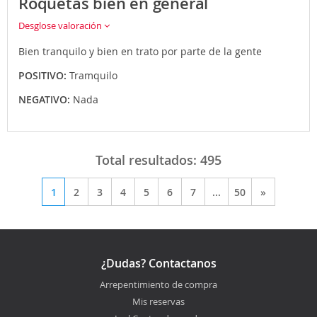
Roquetas bien en general
Desglose valoración
Bien tranquilo y bien en trato por parte de la gente
POSITIVO:
Tramquilo
NEGATIVO:
Nada
Total resultados:
495
1
2
3
4
5
6
7
...
50
»
¿Dudas? Contactanos
Arrepentimiento de compra
Mis reservas