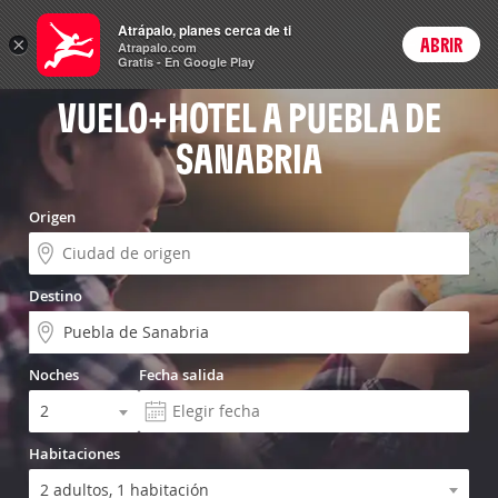
Vuelo+Hotel
Atrápalo, planes cerca de ti
ARS
×
ABRIR
Precios en
Cambiar moneda
Peso argen
Login
Atrapalo.com
Gratis - En Google Play
VUELO+HOTEL A PUEBLA DE
SANABRIA
Origen
Destino
Noches
Fecha salida
Habitaciones