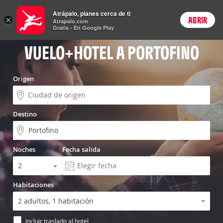
Vuelo+Hotel
Atrápalo, planes cerca de ti
ARS
×
ABRIR
Precios en
Cambiar moneda
Peso argen
Login
Atrapalo.com
Gratis - En Google Play
VUELO+HOTEL A PORTOFINO
Origen
Destino
Noches
Fecha salida
Habitaciones
Incluir traslado al hotel