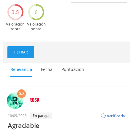
Entretenimiento
Recorridos
turísticos
3.5
6
Valoración
Valoración
sobre
sobre
Deportes
Gastronomía
y
aventuras
FILTRAR
Relevancia
Fecha
Puntuación
5.8
ROSA
Opinión
Verificada
16/09/2025
En pareja
Agradable