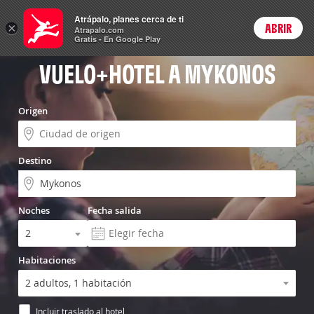
Vuelo+Hotel
Atrápalo, planes cerca de ti
ARS
×
ABRIR
Precios en
Cambiar moneda
Peso argen
Login
Atrapalo.com
Gratis - En Google Play
VUELO+HOTEL A MYKONOS
Origen
Destino
Noches
Fecha salida
Habitaciones
Incluir traslado al hotel