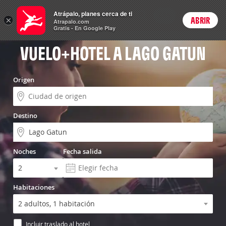
Vuelo+Hotel
Atrápalo, planes cerca de ti
ARS
×
ABRIR
Precios en
Cambiar moneda
Peso argen
Login
Atrapalo.com
Gratis - En Google Play
VUELO+HOTEL A LAGO GATUN
Origen
Destino
Noches
Fecha salida
Habitaciones
Incluir traslado al hotel