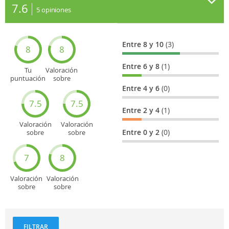
7.6
5
opiniones
Entre 8 y 10
(3)
8
8
Entre 6 y 8
(1)
Tu
Valoración
puntuación
sobre
general
Cultura
Entre 4 y 6
(0)
7.5
7.5
Entre 2 y 4
(1)
Valoración
Valoración
Entre 0 y 2
(0)
sobre
sobre
Entretenimiento
Recorridos
turísticos
7
8
Valoración
Valoración
sobre
sobre
Deportes
Gastronomía
y
aventuras
FILTRAR