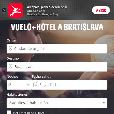
Vuelo+Hotel
Atrápalo, planes cerca de ti
ARS
×
ABRIR
Precios en
Cambiar moneda
Peso argen
Login
Atrapalo.com
Gratis - En Google Play
VUELO+HOTEL A BRATISLAVA
Origen
Destino
Noches
Fecha salida
Habitaciones
Incluir traslado al hotel