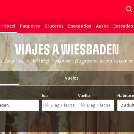
Paquetes
Cruceros
Escapadas
Autos
Entradas
o+Hotel
VIAJES A WIESBADEN
os, Estancias, Vuelo+Hotel, Fly&Drive... ¡Tu próxima aventura comien
Vuelos
Ida
Vuelta
Habitaci