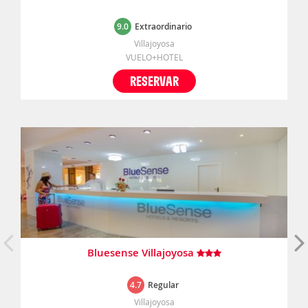
9.0
Extraordinario
Villajoyosa
VUELO+HOTEL
RESERVAR
Bluesense Villajoyosa
4.7
Regular
Villajoyosa