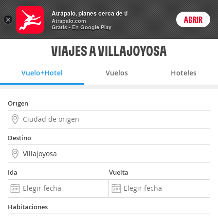
Vuelo+Hotel
Atrápalo, planes cerca de ti
ARS
×
ABRIR
Precios en
Cambiar moneda
Peso argen
Login
Atrapalo.com
Gratis - En Google Play
VIAJES A VILLAJOYOSA
Vuelo+Hotel
Vuelos
Hoteles
Origen
Destino
Ida
Vuelta
Habitaciones