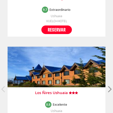
9.7
Extraordinario
Ushuaia
VUELO+HOTEL
RESERVAR
Los Ñires Ushuaia
8.8
Excelente
Ushuaia