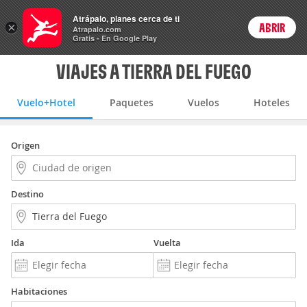
Vuelo+Hotel
Atrápalo, planes cerca de ti
ARS
×
ABRIR
Precios en
Cambiar moneda
Peso argen
Login
Atrapalo.com
Gratis - En Google Play
VIAJES A TIERRA DEL FUEGO
Vuelo+Hotel
Paquetes
Vuelos
Hoteles
Origen
Destino
Ida
Vuelta
Habitaciones