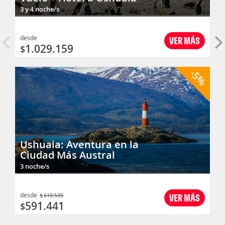
3 y 4 noche/s
desde
VER MÁS
1.029.159
$
-5%
Ushuaia: Aventura en la
Ciudad Más Austral
3 noche/s
desde
$
618.535
VER MÁS
591.441
$