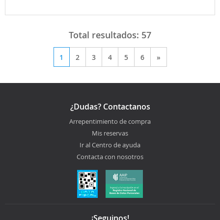
Total resultados:
57
1
2
3
4
5
6
»
¿Dudas? Contactanos
Arrepentimiento de compra
Mis reservas
Ir al Centro de ayuda
Contacta con nosotros
¡Seguinos!