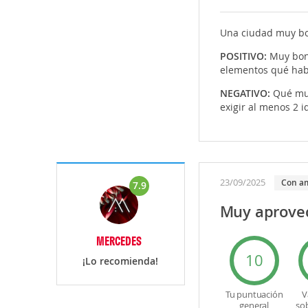
Una ciudad muy boni
POSITIVO:
Muy bon
elementos qué ha
NEGATIVO:
Qué muc
exigir al menos 2 
23/09/2025
Con a
7.9
Muy aprovec
MERCEDES
10
¡Lo recomienda!
Tu puntuación
V
general
so