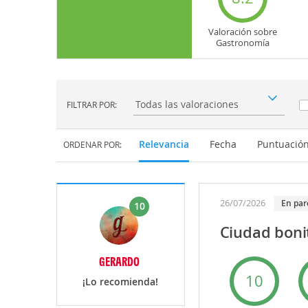
Valoración sobre
Gastronomía
FILTRAR POR:
Filtrar por:
Relevancia
Fecha
Puntuació
ORDENAR POR:
26/07/2026
En par
10
Ciudad boni
GERARDO
10
¡Lo recomienda!