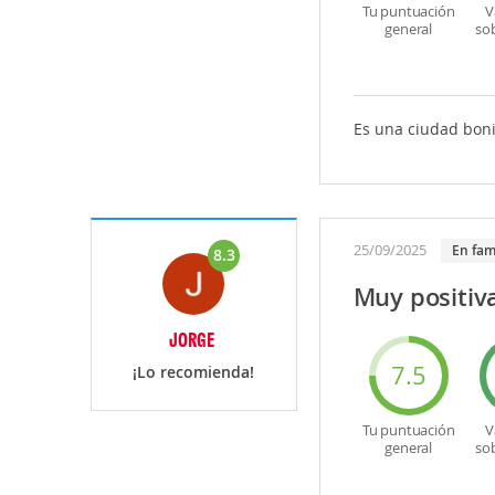
Tu puntuación
V
general
so
Es una ciudad boni
25/09/2025
En fam
8.3
Muy positiv
JORGE
7.5
¡Lo recomienda!
Tu puntuación
V
general
so