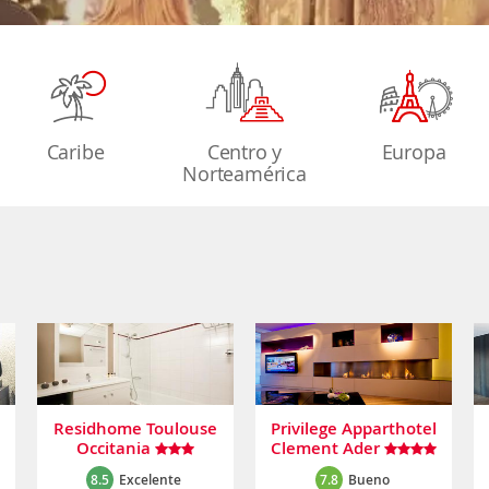
Caribe
Centro y
Europa
Norteamérica
Residhome Toulouse
Privilege Apparthotel
Occitania
Clement Ader
8.5
Excelente
7.8
Bueno