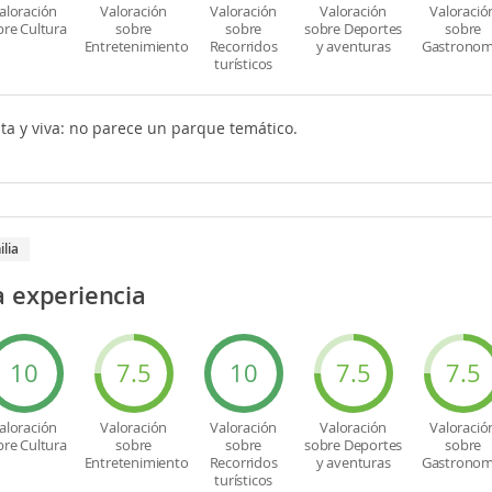
aloración
Valoración
Valoración
Valoración
Valoració
bre Cultura
sobre
sobre
sobre Deportes
sobre
Entretenimiento
Recorridos
y aventuras
Gastronom
turísticos
ta y viva: no parece un parque temático.
ilia
a experiencia
10
7.5
10
7.5
7.5
aloración
Valoración
Valoración
Valoración
Valoració
bre Cultura
sobre
sobre
sobre Deportes
sobre
Entretenimiento
Recorridos
y aventuras
Gastronom
turísticos