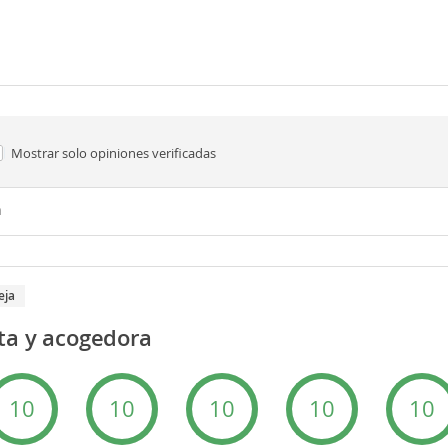
Mostrar solo
opiniones verificadas
n
eja
ta y acogedora
10
10
10
10
10