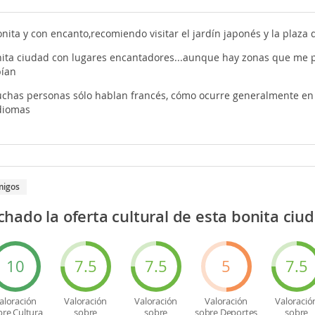
ta y con encanto,recomiendo visitar el jardín japonés y la plaza del
ita ciudad con lugares encantadores...aunque hay zonas que me p
bían
has personas sólo hablan francés, cómo ocurre generalmente en Fr
idiomas
migos
hado la oferta cultural de esta bonita ciu
10
7.5
7.5
5
7.5
aloración
Valoración
Valoración
Valoración
Valoració
bre Cultura
sobre
sobre
sobre Deportes
sobre