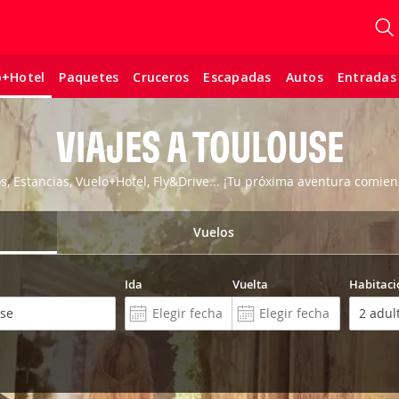
Paquetes
Cruceros
Escapadas
Autos
Entradas
o+Hotel
VIAJES A TOULOUSE
os, Estancias, Vuelo+Hotel, Fly&Drive... ¡Tu próxima aventura comien
Vuelos
Ida
Vuelta
Habitaci