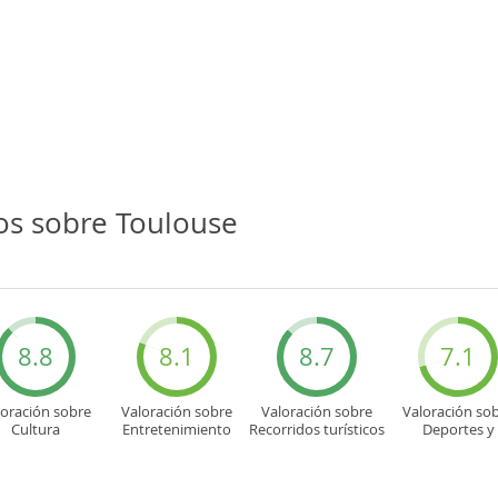
os sobre Toulouse
8.8
8.1
8.7
7.1
loración sobre
Valoración sobre
Valoración sobre
Valoración so
Cultura
Entretenimiento
Recorridos turísticos
Deportes y
aventuras