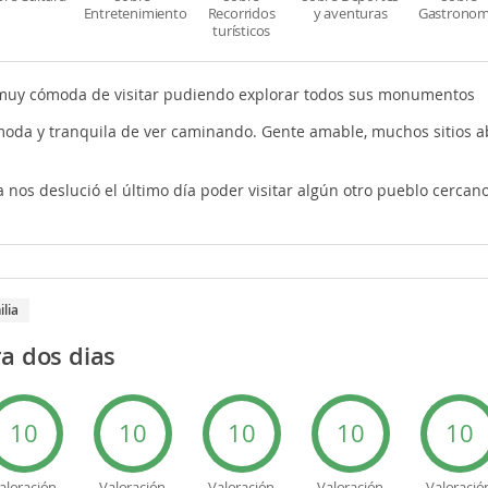
Entretenimiento
Recorridos
y aventuras
Gastronom
turísticos
 muy cómoda de visitar pudiendo explorar todos sus monumentos
da y tranquila de ver caminando. Gente amable, muchos sitios abi
ia nos deslució el último día poder visitar algún otro pueblo cercan
ilia
a dos dias
10
10
10
10
10
aloración
Valoración
Valoración
Valoración
Valoració