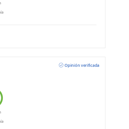
n
ía
Opinión verificada
n
ía