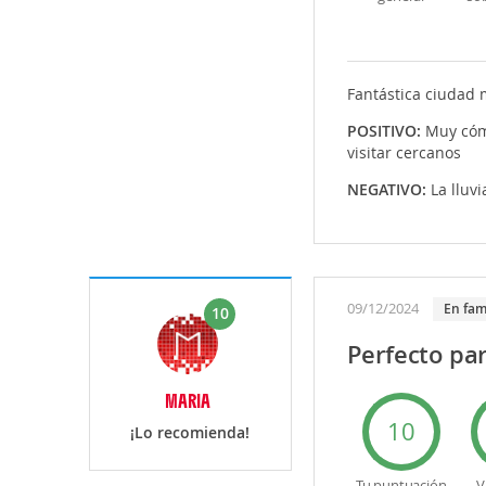
Fantástica ciudad
POSITIVO:
Muy cómo
visitar cercanos
NEGATIVO:
La lluv
09/12/2024
En fam
10
Perfecto par
MARIA
10
¡Lo recomienda!
Tu puntuación
V