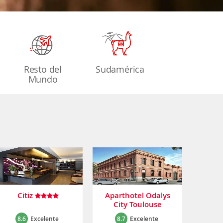
Resto del
Sudamérica
Mundo
Citiz
Aparthotel Odalys
City Toulouse
Colombélie
8.6
Excelente
8.7
Excelente