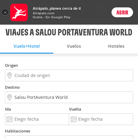
Vuelo+Hotel
Atrápalo, planes cerca de ti
ARS
×
ABRIR
Precios en
Cambiar moneda
Peso argen
Login
Atrapalo.com
Gratis - En Google Play
VIAJES A SALOU PORTAVENTURA WORLD
Vuelo+Hotel
Vuelos
Hoteles
Origen
Destino
Ida
Vuelta
Habitaciones