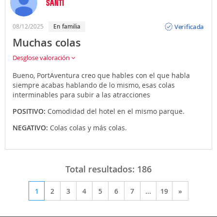
SANTI
Opinión
Verificada
08/12/2025
En familia
Muchas colas
Desglose valoración
Bueno, PortAventura creo que hables con el que habla
siempre acabas hablando de lo mismo, esas colas
interminables para subir a las atracciones
POSITIVO:
Comodidad del hotel en el mismo parque.
NEGATIVO:
Colas colas y más colas.
Total resultados:
186
1
2
3
4
5
6
7
...
19
»