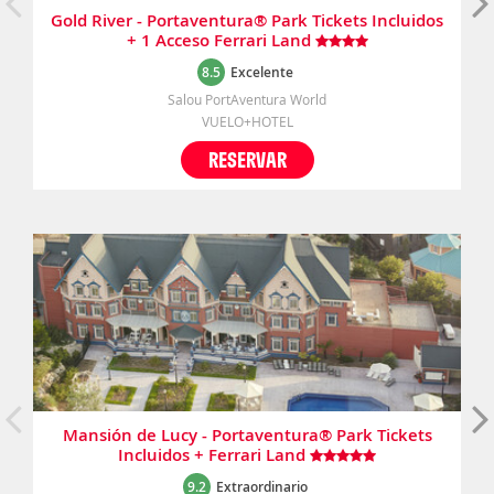
Gold River - Portaventura® Park Tickets Incluidos
+ 1 Acceso Ferrari Land
8.5
Excelente
Salou PortAventura World
VUELO+HOTEL
RESERVAR
Mansión de Lucy - Portaventura® Park Tickets
Incluidos + Ferrari Land
9.2
Extraordinario