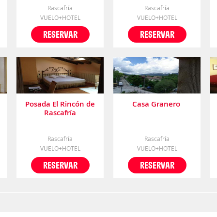
Rascafría
Rascafría
VUELO+HOTEL
VUELO+HOTEL
RESERVAR
RESERVAR
Posada El Rincón de
Casa Granero
Rascafría
Rascafría
Rascafría
VUELO+HOTEL
VUELO+HOTEL
RESERVAR
RESERVAR