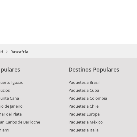
id
Rascafría
pulares
Destinos Populares
Puerto Iguazú
Paquetes a Brasil
Búzios
Paquetes a Cuba
Punta Cana
Paquetes a Colombia
io de Janeiro
Paquetes a Chile
ar del Plata
Paquetes Europa
an Carlos de Bariloche
Paquetes a México
Miami
Paquetes a Italia