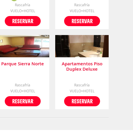
Rascafría
Rascafría
VUELO+HOTEL
VUELO+HOTEL
RESERVAR
RESERVAR
Parque Sierra Norte
Apartamentos Piso
Duplex Deluxe
Rascafria
Rascafría
Rascafría
VUELO+HOTEL
VUELO+HOTEL
RESERVAR
RESERVAR