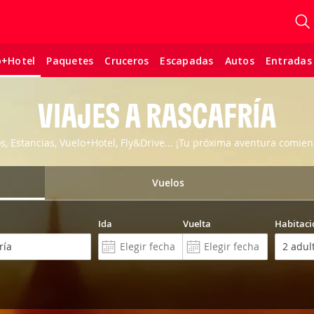
Paquetes
Cruceros
Escapadas
Autos
Entradas
o+Hotel
VIAJES A RASCAFRÍA
os, Estancias, Vuelo+Hotel, Fly&Drive... ¡Tu próxima aventura comien
Vuelos
Ida
Vuelta
Habitaci