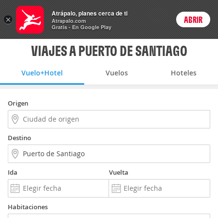
Vuelo+Hotel
Atrápalo, planes cerca de ti
ARS
×
ABRIR
Precios en
Cambiar moneda
Peso argen
Login
Atrapalo.com
Gratis - En Google Play
VIAJES A PUERTO DE SANTIAGO
Vuelo+Hotel
Vuelos
Hoteles
Origen
Destino
Ida
Vuelta
Habitaciones