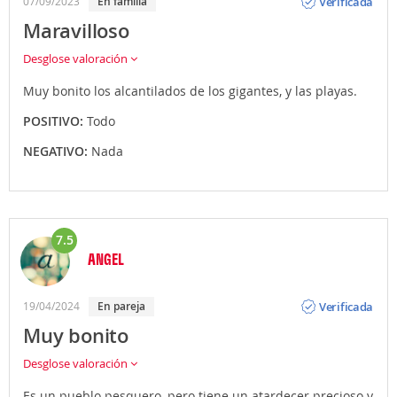
Verificada
07/09/2023
En familia
Maravilloso
Desglose valoración
Muy bonito los alcantilados de los gigantes, y las playas.
POSITIVO:
Todo
NEGATIVO:
Nada
7.5
ANGEL
Opinión
Verificada
19/04/2024
En pareja
Muy bonito
Desglose valoración
Es un pueblo pesquero, pero tiene un atardecer precioso y