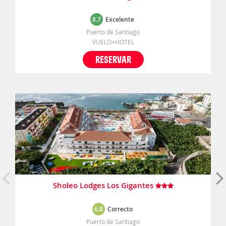
8.7
Excelente
Puerto de Santiago
VUELO+HOTEL
RESERVAR
Sholeo Lodges Los Gigantes
6.8
Correcto
Puerto de Santiago