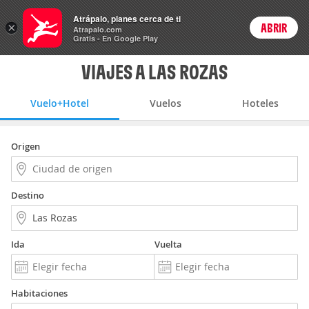
Vuelo+Hotel
Atrápalo, planes cerca de ti
ARS
×
ABRIR
Precios en
Cambiar moneda
Peso argen
Login
Atrapalo.com
Gratis - En Google Play
VIAJES A LAS ROZAS
Vuelo+Hotel
Vuelos
Hoteles
Origen
Destino
Ida
Vuelta
Habitaciones