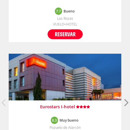
7.7
Bueno
Las Rozas
VUELO+HOTEL
RESERVAR
Eurostars I-hotel
8.3
Muy bueno
Pozuelo de Alarcón