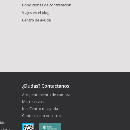
Condiciones de contratación
Viajes en el blog
Centro de ayuda
¿Dudas? Contactanos
Arrepentimiento de compra
Mis reservas
Ir al Centro de ayuda
Contacta con nosotros
idor
midores