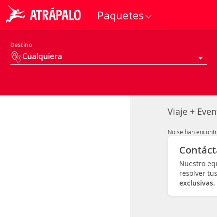
Paquetes
Destino
Cualquiera
Viaje + Eve
No se han encontr
Contáct
Nuestro equ
resolver tu
exclusivas.