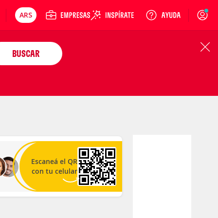
ARS
Precios en
Cambiar moneda
Peso argentino
Login
BUSCAR
Escaneá el QR
con tu celular