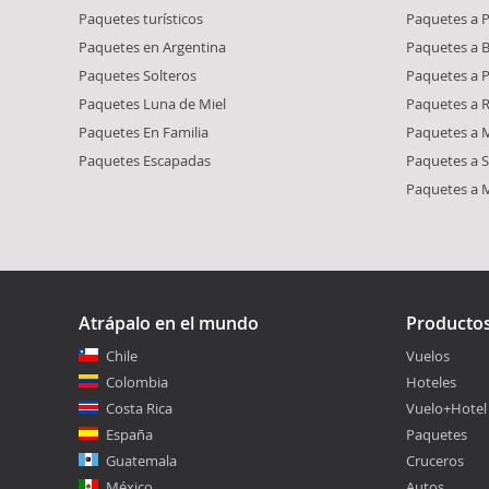
Paquetes turísticos
Paquetes a 
Paquetes en Argentina
Paquetes a 
Paquetes Solteros
Paquetes a 
Paquetes Luna de Miel
Paquetes a R
Paquetes En Familia
Paquetes a M
Paquetes Escapadas
Paquetes a S
Paquetes a 
Atrápalo en el mundo
Producto
Chile
Vuelos
Colombia
Hoteles
Costa Rica
Vuelo+Hotel
España
Paquetes
Guatemala
Cruceros
México
Autos