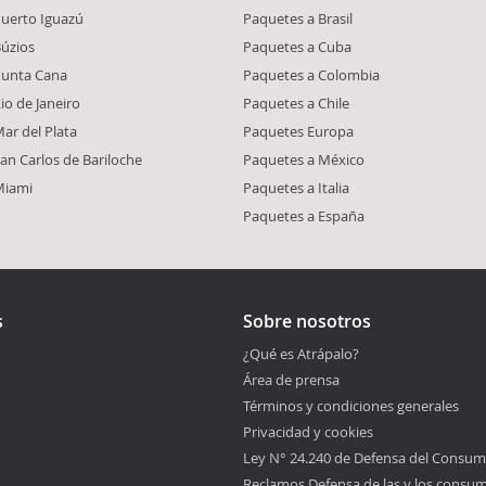
Puerto Iguazú
Paquetes a Brasil
Búzios
Paquetes a Cuba
Punta Cana
Paquetes a Colombia
io de Janeiro
Paquetes a Chile
ar del Plata
Paquetes Europa
an Carlos de Bariloche
Paquetes a México
Miami
Paquetes a Italia
Paquetes a España
s
Sobre nosotros
¿Qué es Atrápalo?
Área de prensa
Términos y condiciones generales
Privacidad y cookies
Ley N° 24.240 de Defensa del Consum
Reclamos Defensa de las y los consu