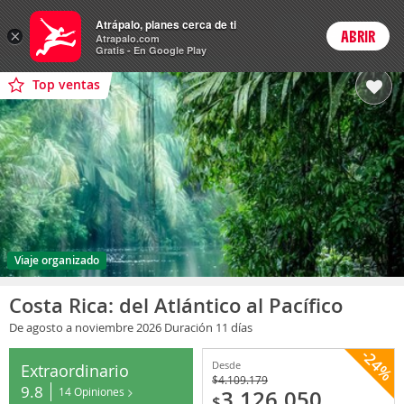
Paquetes
Atrápalo, planes cerca de ti
ARS
×
ABRIR
Precios en
Cambiar moneda
Peso argen
Login
Atrapalo.com
Gratis - En Google Play
Top ventas
Viaje organizado
Costa Rica: del Atlántico al Pacífico
De agosto
a noviembre 2026
Duración 11 días
-24%
Desde
Extraordinario
$
4.109.179
9.8
14 Opiniones
3.126.050
$