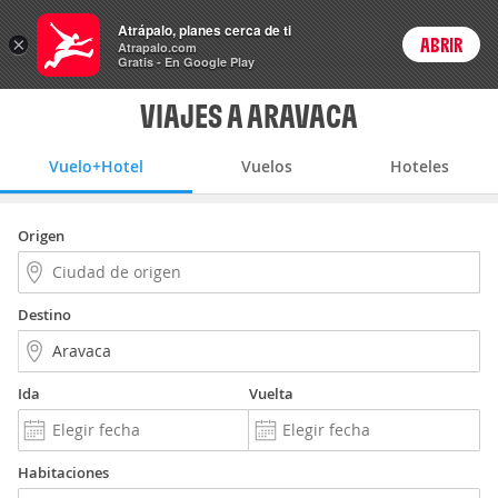
Vuelo+Hotel
Atrápalo, planes cerca de ti
ARS
×
ABRIR
Precios en
Cambiar moneda
Peso argen
Login
Atrapalo.com
Gratis - En Google Play
VIAJES A ARAVACA
Vuelo+Hotel
Vuelos
Hoteles
Origen
Destino
Ida
Vuelta
Habitaciones