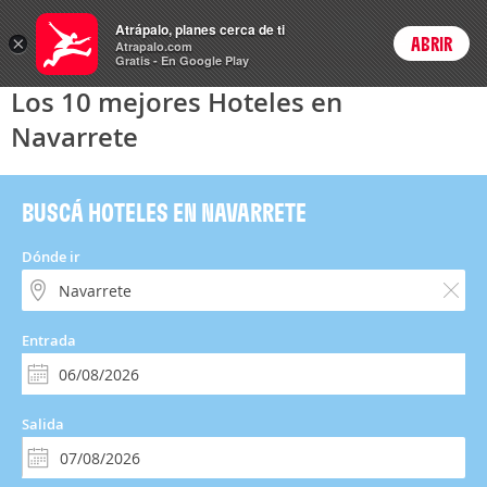
Hoteles
Atrápalo, planes cerca de ti
ARS
×
ABRIR
Precios en
Cambiar moneda
Peso argen
Login
Atrapalo.com
Gratis - En Google Play
Los 10 mejores Hoteles en
Navarrete
BUSCÁ HOTELES EN NAVARRETE
Dónde ir
Entrada
Salida