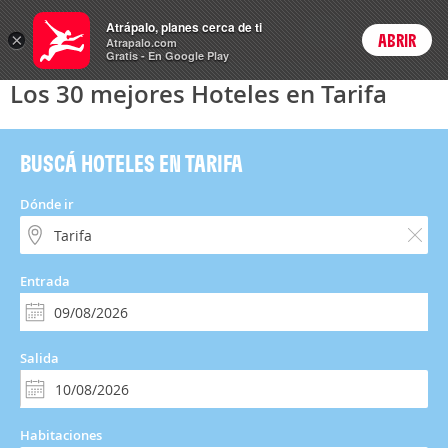
Hoteles
Atrápalo, planes cerca de ti
ARS
×
ABRIR
Precios en
Cambiar moneda
Peso argen
Login
Atrapalo.com
Gratis - En Google Play
Los 30 mejores Hoteles en Tarifa
BUSCÁ HOTELES EN TARIFA
Dónde ir
Entrada
Salida
Habitaciones