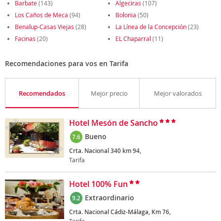
Barbate
(143)
Algeciras
(107)
Los Caños de Meca
(94)
Bolonia
(50)
Benalup-Casas Viejas
(28)
La Línea de la Concepción
(23)
Facinas
(20)
EL Chaparral
(11)
Recomendaciones para vos en Tarifa
Recomendados
Mejor precio
Mejor valorados
Hotel Mesón de Sancho
Bueno
7.6
Crta. Nacional 340 km 94,
Tarifa
Hotel 100% Fun
Extraordinario
9.2
Crta. Nacional Cádiz-Málaga, Km 76,