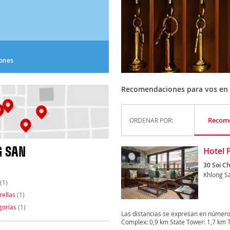
iones
Recomendaciones para vos en
Recom
ORDENAR POR:
G SAN
Hotel 
30 Soi C
Khlong S
(1)
rellas
(1)
gorías
(1)
Las distancias se expresan en número
Complex: 0,9 km State Tower: 1,7 km T