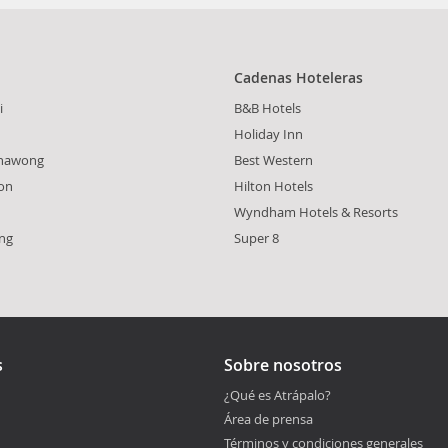
Cadenas Hoteleras
i
B&B Hotels
Holiday Inn
hawong
Best Western
on
Hilton Hotels
Wyndham Hotels & Resorts
ng
Super 8
s
Sobre nosotros
¿Qué es Atrápalo?
Área de prensa
Términos y condiciones generales