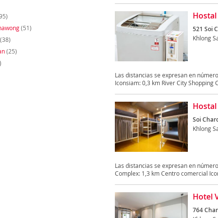
Hostal 
95)
hawong
(51)
521 Soi 
Khlong S
(38)
an
(25)
)
Las distancias se expresan en número
Iconsiam: 0,3 km River City Shopping C
Hostal
Soi Char
Khlong S
Las distancias se expresan en número
Complex: 1,3 km Centro comercial Icon
Hotel 
764 Char