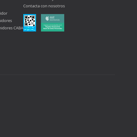
Contacta con nosotros
idor
midores
midores CABA