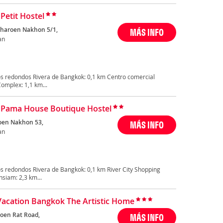
Petit Hostel
Charoen Nakhon 5/1,
MÁS INFO
an
s redondos Rivera de Bangkok: 0,1 km Centro comercial
omplex: 1,1 km...
 Pama House Boutique Hostel
oen Nakhon 53,
MÁS INFO
an
s redondos Rivera de Bangkok: 0,1 km River City Shopping
siam: 2,3 km...
Vacation Bangkok The Artistic Home
oen Rat Road,
MÁS INFO