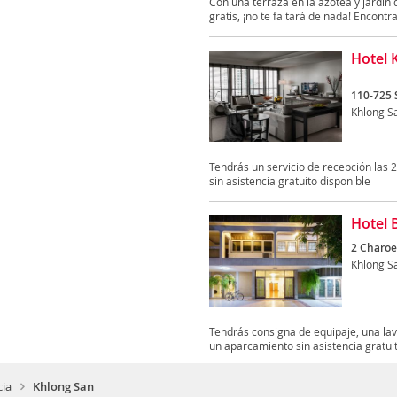
Con una terraza en la azotea y jardí
gratis, ¡no te faltará de nada! Encontra
Hotel 
110-725 
Khlong S
Tendrás un servicio de recepción las 
sin asistencia gratuito disponible
Hotel 
2 Charoe
Khlong S
Tendrás consigna de equipaje, una la
un aparcamiento sin asistencia gratuit
cia
Khlong San