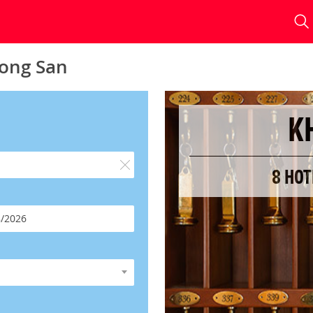
long San
K
8 HOT