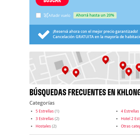
ahorrá hasta un 20%
Añadir vuelo
¡Reservá ahora con el mejor precio garantizado!
Cancelación
GRATUITA
en la mayoría de habitac
BÚSQUEDAS FRECUENTES EN KHLON
Categorías
5 Estrellas
(1)
4 Estrellas
3 Estrellas
(2)
Hotel 2 Est
Hostales
(2)
Otras cate