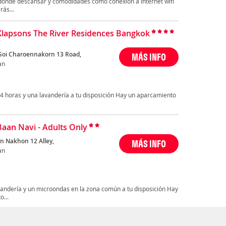
n donde descansar y comodidades como conexión a Internet wifi
rás...
Klapsons The River Residences Bangkok
Soi Charoennakorn 13 Road,
MÁS INFO
an
24 horas y una lavandería a tu disposición Hay un aparcamiento
Baan Navi - Adults Only
n Nakhon 12 Alley,
MÁS INFO
an
vandería y un microondas en la zona común a tu disposición Hay
o...