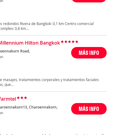
an
s redondos Rivera de Bangkok: 0,1 km Centro comercial
omplex: 0,8 km...
Millennium Hilton Bangkok
roennakorn Road,
MÁS INFO
an
ce masajes, tratamientos corporales y tratamientos faciales
s, que...
Varmtel
haroennakorn13, Charoennakorn,
MÁS INFO
an