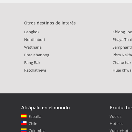
Otros destinos de interés
Bangkok
Khlong Toe
Nonthaburi
Phaya Thai
Watthana
Samphant
Phra Khanong
Phra Nakh
Bang Rak
Chatuchak
Ratchathewi
Huai Khwa
Atrápalo en el mundo
Producto
España
Vuelos
Chile
Hoteles
Colombia
Vuelo+Hotel