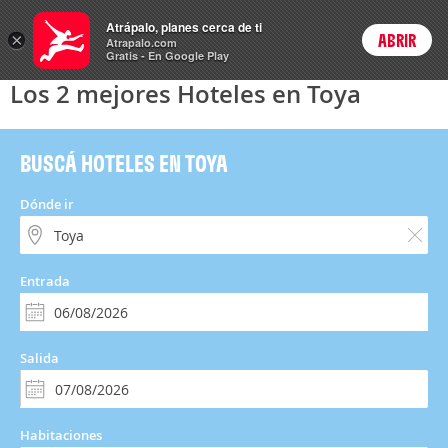
Hoteles
Atrápalo, planes cerca de ti
ARS
×
ABRIR
Precios en
Cambiar moneda
Peso argen
Login
Atrapalo.com
Gratis - En Google Play
Los 2 mejores Hoteles en Toya
BUSCÁ HOTELES EN TOYA
Dónde ir
Entrada
Salida
Habitaciones