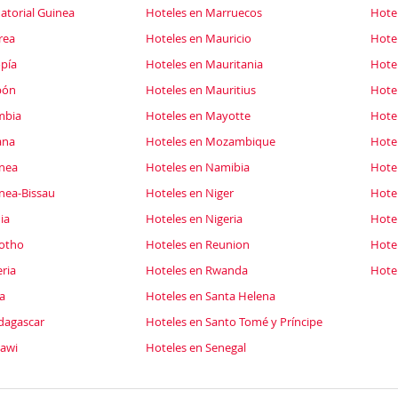
atorial Guinea
Hoteles en Marruecos
Hotel
rea
Hoteles en Mauricio
Hote
opía
Hoteles en Mauritania
Hotel
bón
Hoteles en Mauritius
Hote
mbia
Hoteles en Mayotte
Hotel
ana
Hoteles en Mozambique
Hote
inea
Hoteles en Namibia
Hote
nea-Bissau
Hoteles en Niger
Hote
ia
Hoteles en Nigeria
Hote
sotho
Hoteles en Reunion
Hote
ria
Hoteles en Rwanda
Hote
a
Hoteles en Santa Helena
dagascar
Hoteles en Santo Tomé y Príncipe
lawi
Hoteles en Senegal