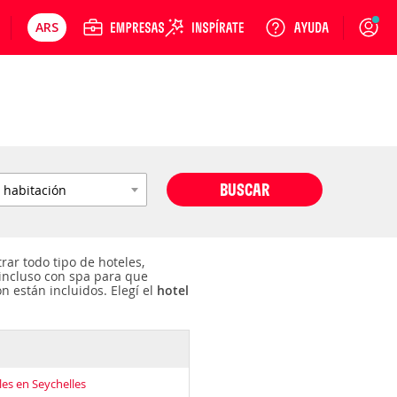
ARS
Precios en
Cambiar moneda
Peso argentino
Login
BUSCAR
ar todo tipo de hoteles,
o incluso con spa para que
n están incluidos. Elegí el
hotel
es en Seychelles