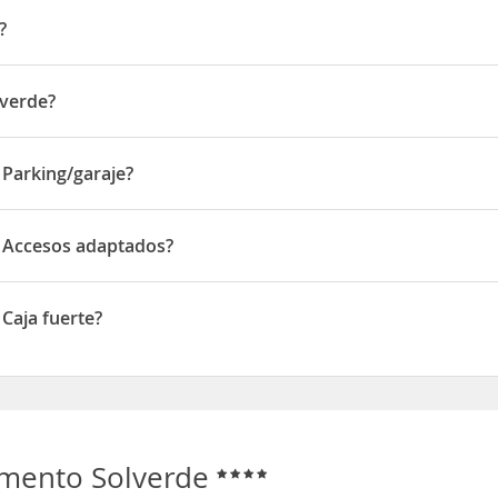
?
o centro de Espinho, a 2 min a pie de Casino Espinho y a 12 min 
se encuentra a 1 km de Playa de Espinho y a 1,1 km de Playa del Bai
lverde?
A 21, N. 77
 Parking/garaje?
king/garaje
e Accesos adaptados?
cesos adaptados
Caja fuerte?
 fuerte
amento Solverde