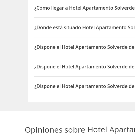
¿Cómo llegar a Hotel Apartamento Solverde
Hotel Apartamento Solverde se encuentra en plen
de Espinho Además, este apartotel de 4 estrellas 
¿Dónde está situado Hotel Apartamento So
El Hotel Apartamento Solverde está ubicado en RU
¿Dispone el Hotel Apartamento Solverde de
Sí, el Hotel Apartamento Solverde dispone de Par
¿Dispone el Hotel Apartamento Solverde d
Sí, el Hotel Apartamento Solverde dispone de Ac
¿Dispone el Hotel Apartamento Solverde de 
Sí, el Hotel Apartamento Solverde dispone de Caja
Opiniones sobre
Hotel Apart