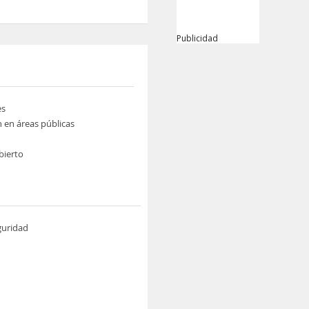
Publicidad
es
n en áreas públicas
bierto
guridad