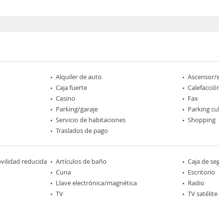
Alquiler de auto
Ascensor/
Caja fuerte
Calefacció
Casino
Fax
Parking/garaje
Parking cu
Servicio de habitaciones
Shopping
Traslados de pago
ilidad reducida
Artículos de baño
Caja de se
Cuna
Escritorio
Llave electrónica/magnética
Radio
TV
TV satélite