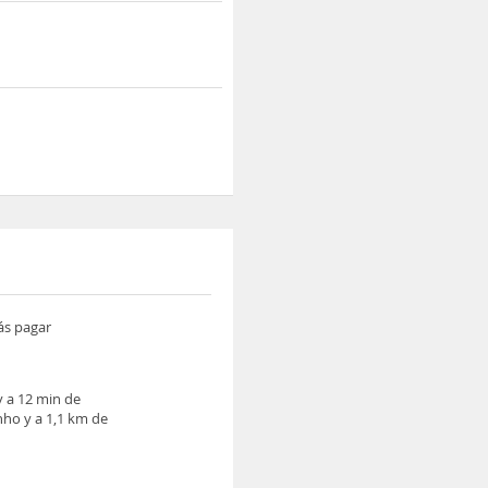
ás pagar
y a 12 min de
nho y a 1,1 km de