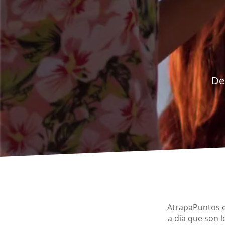
Dem
AtrapaPuntos e
a día que son l