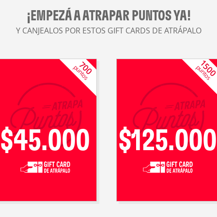
¡EMPEZÁ A ATRAPAR PUNTOS YA!
Y CANJEALOS POR ESTOS GIFT CARDS DE ATRÁPALO
150
700
puntos
puntos
$45.000
$125.000