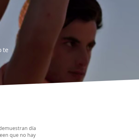
o te
 demuestran día
creen que no hay