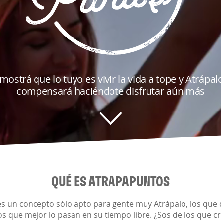
ostrá que lo tuyo es vivir la vida a tope y Atrápal
compensará haciéndote disfrutar aún más
QUÉ ES ATRAPAPUNTOS
s un concepto sólo apto para gente muy Atrápalo, los que
os que mejor lo pasan en su tiempo libre. ¿Sos de los que 