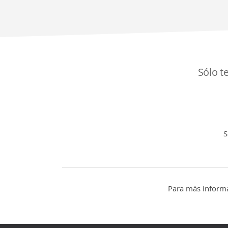
Sólo t
S
Para más informa