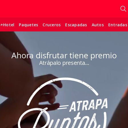
o+Hotel
Paquetes
Cruceros
Escapadas
Autos
Entradas
Ahora disfrutar tiene premio
Atrápalo presenta...