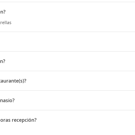
en?
rellas
laza del mercado Gustaf Adolf, a poca distancia a pie de famosas a
l parque acuático Aq-va-kul, o ver deportes y disfrutar de un conci
en?
utos en coche del hotel.
a Nygatan 35
taurante(s)?
ante(s)
mnasio?
io
horas recepción?
as recepción