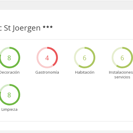
c St Joergen
8
4
6
6
Decoración
Gastronomía
Habitación
Instalaciones
servicios
8
Limpieza