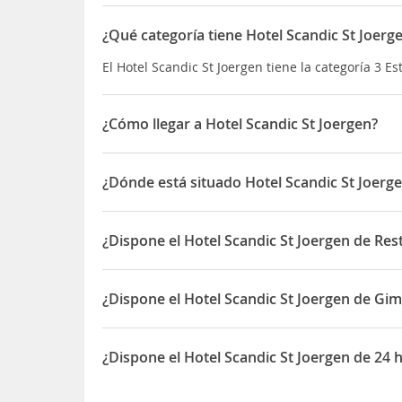
¿Qué categoría tiene Hotel Scandic St Joerg
El Hotel Scandic St Joergen tiene la categoría 3 Est
¿Cómo llegar a Hotel Scandic St Joergen?
El hotel se encuentra en el centro, cerca de la p
como el castillo Malmöhus y la playa Ribersborg, e
¿Dónde está situado Hotel Scandic St Joerg
de Malmö. La estación de trenes está a pocos min
El Hotel Scandic St Joergen está ubicado en Stor
¿Dispone el Hotel Scandic St Joergen de Res
Sí, el Hotel Scandic St Joergen dispone de Restaur
¿Dispone el Hotel Scandic St Joergen de Gi
Sí, el Hotel Scandic St Joergen dispone de Gimnas
¿Dispone el Hotel Scandic St Joergen de 24 
Sí, el Hotel Scandic St Joergen dispone de 24 hor