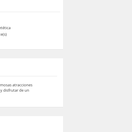
tética
e(s)
famosas atracciones
y disfrutar de un