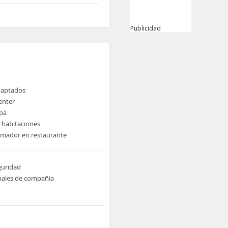
Publicidad
daptados
enter
pa
e habitaciones
umador en restaurante
guridad
males de compañía