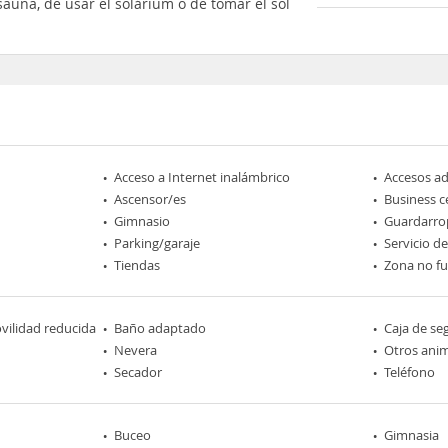
sauna, de usar el solárium o de tomar el sol
Acceso a Internet inalámbrico
Accesos a
Ascensor/es
Business c
Gimnasio
Guardarro
Parking/garaje
Servicio d
Tiendas
Zona no f
ilidad reducida
Baño adaptado
Caja de se
Nevera
Otros ani
Secador
Teléfono
Buceo
Gimnasia