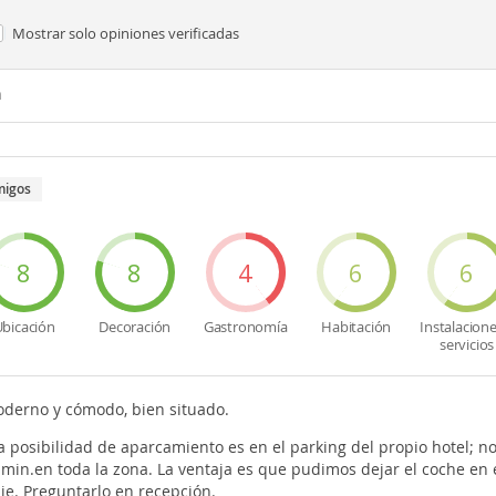
Mostrar solo
opiniones verificadas
n
migos
8
8
4
6
6
bicación
Decoración
Gastronomía
Habitación
Instalacione
servicios
oderno y cómodo, bien situado.
a posibilidad de aparcamiento es en el parking del propio hotel; n
min.en toda la zona. La ventaja es que pudimos dejar el coche en 
 pie. Preguntarlo en recepción.