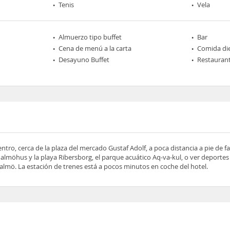
Tenis
Vela
Almuerzo tipo buffet
Bar
Cena de menú a la carta
Comida die
Desayuno Buffet
Restaurant
centro, cerca de la plaza del mercado Gustaf Adolf, a poca distancia a pie de 
lmöhus y la playa Ribersborg, el parque acuático Aq-va-kul, o ver deportes 
almö. La estación de trenes está a pocos minutos en coche del hotel.