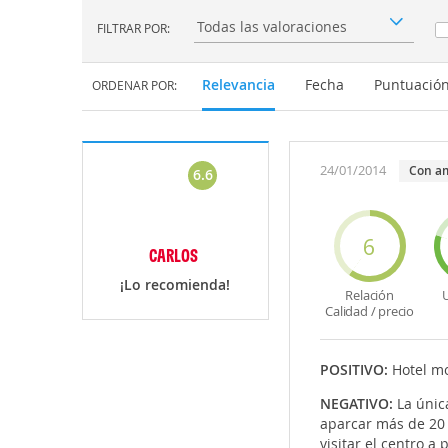
FILTRAR POR:
Filtrar por:
Relevancia
Fecha
Puntuació
ORDENAR POR:
24/01/2014
Con a
6.6
6
CARLOS
¡Lo recomienda!
Relación
U
Calidad / precio
POSITIVO:
Hotel m
NEGATIVO:
La únic
aparcar más de 20 
visitar el centro a