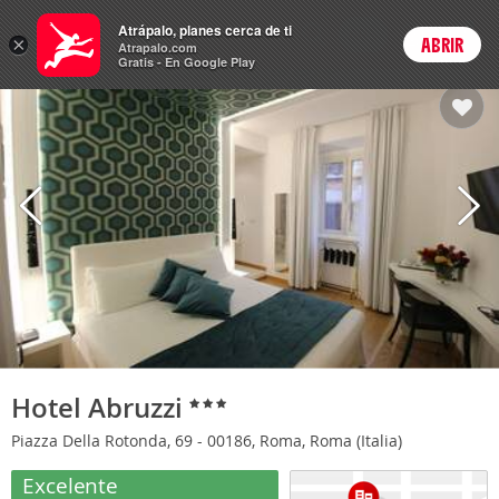
Hoteles
Atrápalo, planes cerca de ti
ARS
×
ABRIR
Cambiar moneda
Login
Precios en
Peso 
Atrapalo.com
Gratis - En Google Play
Hotel Abruzzi
Piazza Della Rotonda, 69 - 00186, Roma, Roma (Italia)
Excelente