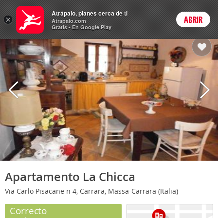
Hoteles
Atrápalo, planes cerca de ti
ARS
×
ABRIR
Cambiar moneda
Login
Precios en
Peso 
Atrapalo.com
Gratis - En Google Play
Apartamento La Chicca
Via Carlo Pisacane n 4, Carrara, Massa-Carrara (Italia)
Correcto