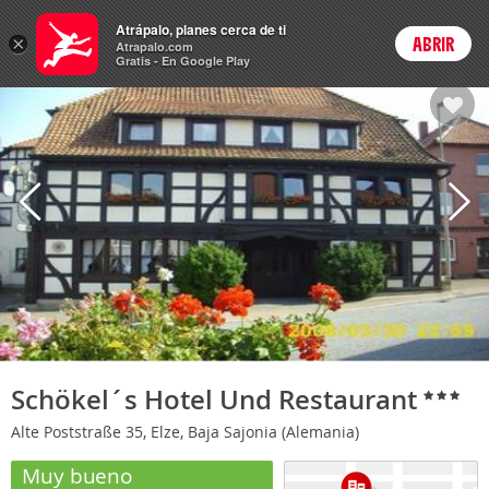
Hoteles
Atrápalo, planes cerca de ti
ARS
×
ABRIR
Cambiar moneda
Login
Precios en
Peso 
Atrapalo.com
Gratis - En Google Play
Schökel´s Hotel Und Restaurant
Alte Poststraße 35, Elze, Baja Sajonia (Alemania)
Muy bueno