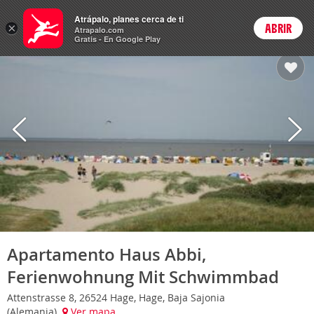
Hoteles
Atrápalo, planes cerca de ti
ARS
×
ABRIR
Cambiar moneda
Login
Precios en
Peso 
Atrapalo.com
Gratis - En Google Play
Apartamento Haus Abbi,
Ferienwohnung Mit Schwimmbad
Attenstrasse 8, 26524 Hage, Hage, Baja Sajonia
(Alemania)
Ver mapa