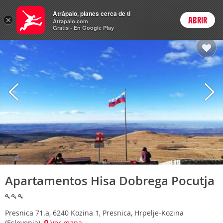
Hoteles
Atrápalo, planes cerca de ti
ARS
×
ABRIR
Cambiar moneda
Login
Precios en
Peso 
Atrapalo.com
Gratis - En Google Play
Apartamentos Hisa Dobrega Pocutja
Presnica 71.a, 6240 Kozina 1, Presnica, Hrpelje-Kozina
(Eslovenia)
Ver mapa