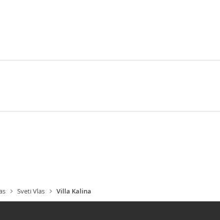
as
Sveti Vlas
Villa Kalina