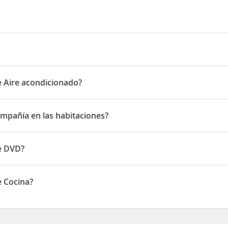
de Aire acondicionado?
Aire acondicionado
compañía en las habitaciones?
pañía en las habitaciones
de DVD?
DVD
e Cocina?
Cocina