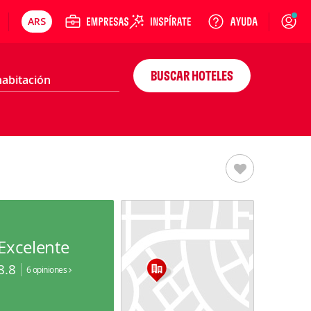
ARS
Cambiar moneda
Login
Precios en
Peso argentino
BUSCAR HOTELES
Excelente
8.8
6 opiniones