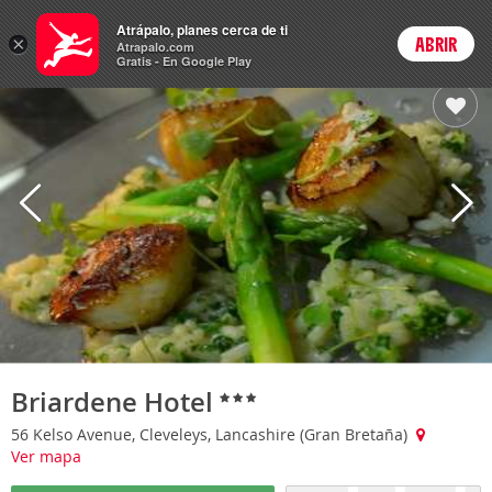
Hoteles
Atrápalo, planes cerca de ti
ARS
×
ABRIR
Cambiar moneda
Login
Precios en
Peso 
Atrapalo.com
Gratis - En Google Play
Briardene Hotel
56 Kelso Avenue, Cleveleys, Lancashire (Gran Bretaña)
Ver mapa