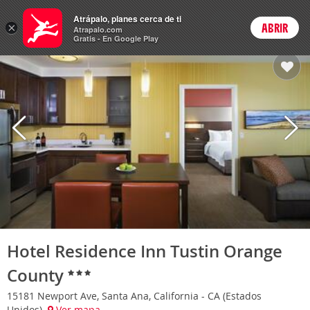
Hoteles
Atrápalo, planes cerca de ti
ARS
×
ABRIR
Cambiar moneda
Login
Precios en
Peso 
Atrapalo.com
Gratis - En Google Play
Hotel Residence Inn Tustin Orange
County
15181 Newport Ave, Santa Ana, California - CA (Estados
Unidos)
Ver mapa