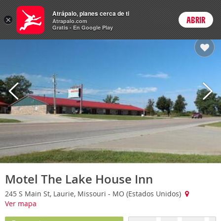
Hoteles
Atrápalo, planes cerca de ti
ARS
×
ABRIR
Cambiar moneda
Login
Precios en
Peso 
Atrapalo.com
Gratis - En Google Play
Motel The Lake House Inn
245 S Main St, Laurie, Missouri - MO (Estados Unidos)
Ver mapa