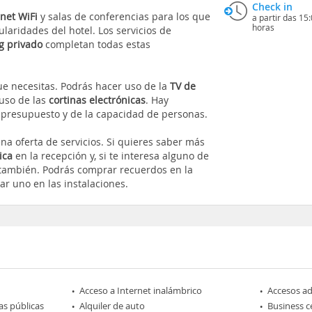
Check in
rnet WiFi
y salas de conferencias para los que
a partir das 15
horas
ularidades del hotel. Los servicios de
g privado
completan todas estas
ue necesitas. Podrás hacer uso de la
TV de
luso de las
cortinas electrónicas
. Hay
l presupuesto y de la capacidad de personas.
na oferta de servicios. Si quieres saber más
ica
en la recepción y, si te interesa alguno de
 también. Podrás comprar recuerdos en la
ilar uno en las instalaciones.
Acceso a Internet inalámbrico
Accesos a
as públicas
Alquiler de auto
Business c