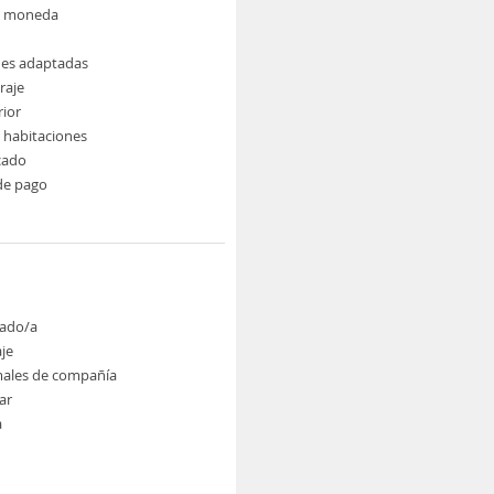
e moneda
nes adaptadas
raje
rior
e habitaciones
cado
de pago
ado/a
je
males de compañía
ar
a