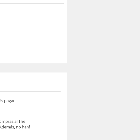
ás pagar
compras al The
. Además, no hará