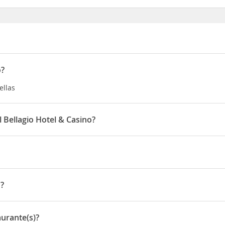
o?
ellas
l Bellagio Hotel & Casino?
as 15:00 horas y la salida hasta las 11:00 horas
enida The Srip
, en la ciudad de Las Vegas. Podrás ir de compras al
rto
principal de la ciudad está a 3.5 km. Además, no hará falta que u
o?
solo unos minutos andando.
Las Vegas Boulevard South
aurante(s)?