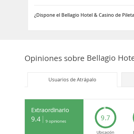
Sí, el Bellagio Hotel & Casino dispone de Restaura
¿Dispone el Bellagio Hotel & Casino de Pilet
Sí, el Bellagio Hotel & Casino dispone de Pileta c
Opiniones sobre
Bellagio Hot
Usuarios de
Atrápalo
Extraordinario
9.7
9.4
9
opiniones
Ubicación