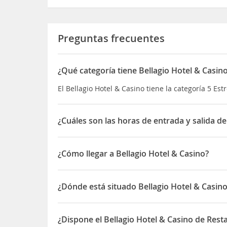
Preguntas frecuentes
¿Qué categoría tiene Bellagio Hotel & Casin
El Bellagio Hotel & Casino tiene la categoría 5 Estr
¿Cuáles son las horas de entrada y salida de
La entrada a Bellagio Hotel & Casino es a partir d
¿Cómo llegar a Bellagio Hotel & Casino?
El Bellagio Hotel and Casino está en la famosa
av
Palazzo, el cual está a tan solo 1.5 km. El
aeropue
¿Dónde está situado Bellagio Hotel & Casin
transporte parar ir al centro, ya que está a tan 
El Bellagio Hotel & Casino está ubicado en 3600 
¿Dispone el Bellagio Hotel & Casino de Rest