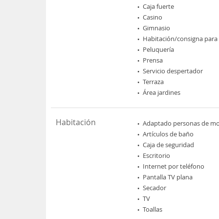
Caja fuerte
Casino
Gimnasio
Habitación/consigna para
Peluquería
Prensa
Servicio despertador
Terraza
Área jardines
Habitación
Adaptado personas de mov
Artículos de baño
Caja de seguridad
Escritorio
Internet por teléfono
Pantalla TV plana
Secador
TV
Toallas