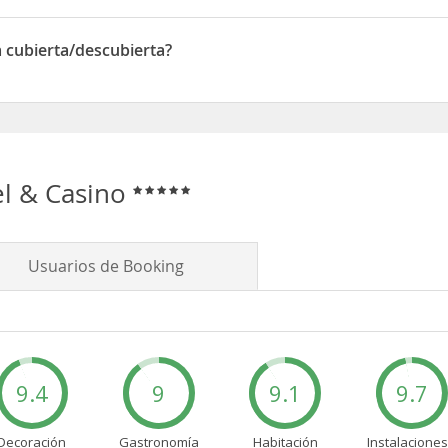
nte(s)
a cubierta/descubierta?
ubierta/descubierta
el & Casino
Usuarios de Booking
9.4
9
9.1
9.7
Decoración
Gastronomía
Habitación
Instalaciones