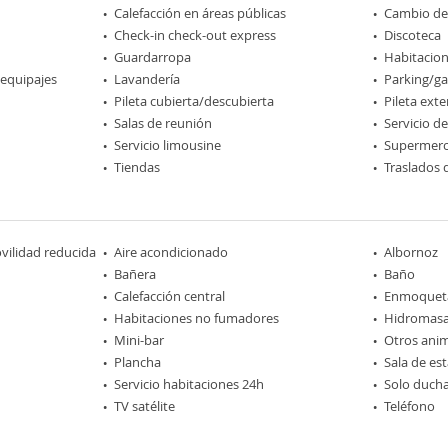
Calefacción en áreas públicas
Cambio d
Check-in check-out express
Discoteca
Guardarropa
Habitacio
 equipajes
Lavandería
Parking/ga
Pileta cubierta/descubierta
Pileta exte
Salas de reunión
Servicio d
Servicio limousine
Supermer
Tiendas
Traslados 
ilidad reducida
Aire acondicionado
Albornoz
Bañera
Baño
Calefacción central
Enmoquet
Habitaciones no fumadores
Hidromasa
Mini-bar
Otros ani
Plancha
Sala de est
Servicio habitaciones 24h
Solo duch
TV satélite
Teléfono