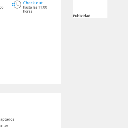
Check out
:00
hasta las 11:00
horas
Publicidad
daptados
enter