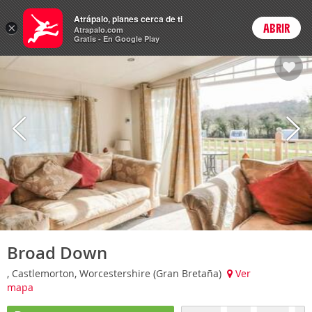
Hoteles
Atrápalo, planes cerca de ti
ARS
×
ABRIR
Cambiar moneda
Login
Precios en
Peso 
Atrapalo.com
Gratis - En Google Play
Broad Down
, Castlemorton, Worcestershire (Gran Bretaña)
Ver
mapa