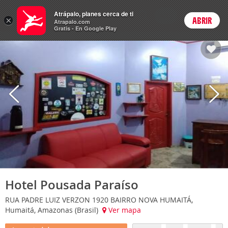
Hoteles
Atrápalo, planes cerca de ti
ARS
×
ABRIR
Cambiar moneda
Login
Precios en
Peso 
Atrapalo.com
Gratis - En Google Play
Hotel Pousada Paraíso
RUA PADRE LUIZ VERZON 1920 BAIRRO NOVA HUMAITÁ,
Humaitá, Amazonas (Brasil)
Ver mapa