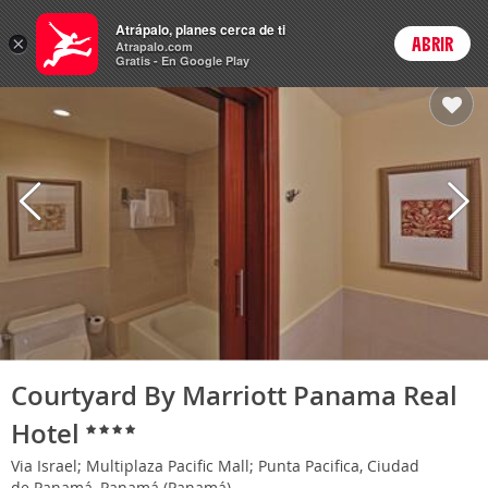
Hoteles
Atrápalo, planes cerca de ti
ARS
×
ABRIR
Cambiar moneda
Login
Precios en
Peso 
Atrapalo.com
Gratis - En Google Play
Courtyard By Marriott Panama Real
Hotel
Via Israel; Multiplaza Pacific Mall; Punta Pacifica, Ciudad
de Panamá, Panamá (Panamá)