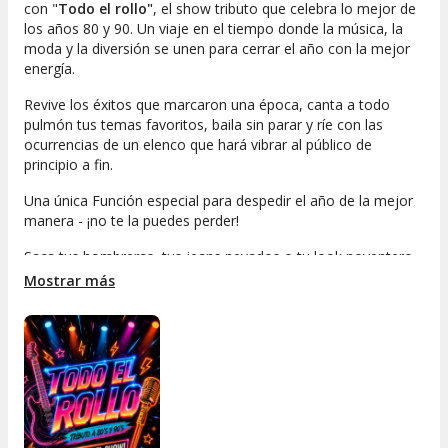
con "
Todo el rollo
"
, el show tributo que celebra lo mejor de
los años 80 y 90. Un viaje en el tiempo donde la música, la
moda y la diversión se unen para cerrar el año con la mejor
energía.
Revive los éxitos que marcaron una época, canta a todo
pulmón tus temas favoritos, baila sin parar y ríe con las
ocurrencias de un elenco que hará vibrar al público de
principio a fin.
Una única Función especial para despedir el año de la mejor
manera - ¡no te la puedes perder!
Saca tus hombreras, tus jeans nevados o tu look noventero
más atrevido y ven a disfrutar de una noche inolvidable.
Mostrar más
Porque en "Todo el rollo,", tú eres parte del show.
Canta. Baila. Ríe. ¡Ven a vivir el show!