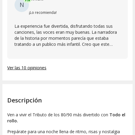
N
¡Lo recomienda!
La experiencia fue divertida, disfrutando todas sus
canciones, las voces eran muy buenas. La narradora
de la historia por momentos parecía que estaba
tratando a un publico más infantil. Creo que este
espectaculo se podría enfocar a un publico
adolescente de manera pedagógica como enseñanza
de la musica de antes y hacerles ver que también
Ver las 10 opiniones
puede ser muy bailable.
Descripción
Ven a vivir el Tributo de los 80/90 más divertido con
Todo el
rollo.
Prepárate para una noche llena de ritmo, risas y nostalgia