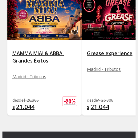
MAMMA MIA! & ABBA 
Grease experience
Grandes Éxitos
Madrid · Tributos
Madrid · Tributos
-
20
%
desde
$
26.306
desde
$
26.306
21.044
21.044
$
$