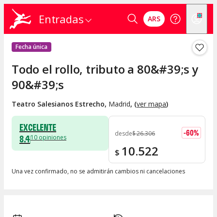
Entradas
ARS
Fecha única
Todo el rollo, tributo a 80&#39;s y
90&#39;s
Teatro Salesianos Estrecho
,
Madrid
, (
ver mapa
)
EXCELENTE
-
60
%
desde
$
26.306
8.4
10
opiniones
10.522
$
Una vez confirmado, no se admitirán cambios ni cancelaciones