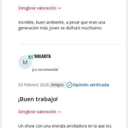
Desglose valoración
Increíble, buen ambiente, a pesar que eran una
10
10
10
generación más joven se disfrutó muchisimo
Calidad del
Puesta en
Interpretación
Espectáculo
Escena
artística
MARGARITA
9.1
M
¡Lo recomienda!
03 Febrero 2026
Opinión verificada
Amigos
¡Buen trabajo!
Desglose valoración
Un show con una energía arrolladora en la que los
10
7.5
10