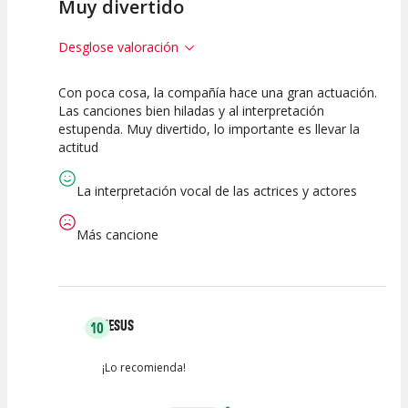
Muy divertido
Desglose valoración
Con poca cosa, la compañía hace una gran actuación.
10
7.5
10
Las canciones bien hiladas y al interpretación
estupenda. Muy divertido, lo importante es llevar la
Calidad del
Puesta en
Interpretación
actitud
Espectáculo
Escena
artística
La interpretación vocal de las actrices y actores
Más cancione
JESUS
10
¡Lo recomienda!