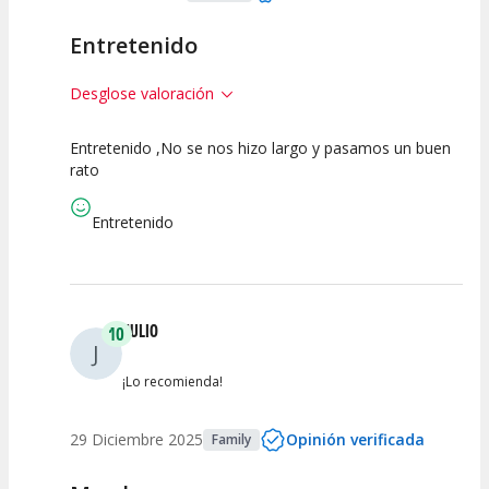
Entretenido
Desglose valoración
Entretenido ,No se nos hizo largo y pasamos un buen
7.5
7.5
7.5
rato
Calidad del
Puesta en
Interpretación
Espectáculo
Escena
artística
Entretenido
JULIO
10
J
¡Lo recomienda!
29 Diciembre 2025
Opinión verificada
Family