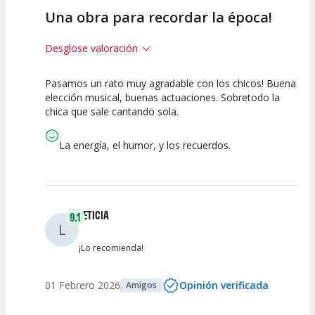
Una obra para recordar la época!
Desglose valoración
Pasamos un rato muy agradable con los chicos! Buena
10
10
10
elección musical, buenas actuaciones. Sobretodo la
chica que sale cantando sola.
Calidad del
Puesta en
Interpretación
Espectáculo
Escena
artística
La energía, el humor, y los recuerdos.
LETICIA
9.1
L
¡Lo recomienda!
01 Febrero 2026
Opinión verificada
Amigos