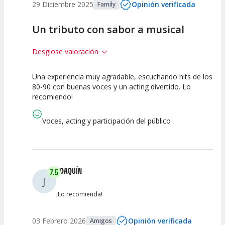
29 Diciembre 2025
Opinión verificada
Family
Un tributo con sabor a musical
Desglose valoración
Una experiencia muy agradable, escuchando hits de los
10
10
10
80-90 con buenas voces y un acting divertido. Lo
recomiendo!
Calidad del
Puesta en
Interpretación
Espectáculo
Escena
artística
Voces, acting y participación del público
JOAQUÍN
7.5
J
¡Lo recomienda!
03 Febrero 2026
Opinión verificada
Amigos