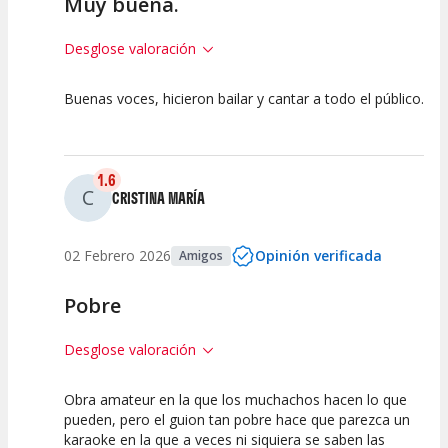
Muy buena.
Desglose valoración
Buenas voces, hicieron bailar y cantar a todo el público.
10
10
10
Calidad del
Puesta en
Interpretación
Espectáculo
Escena
artística
1.6
C
CRISTINA MARÍA
02 Febrero 2026
Opinión verificada
Amigos
Pobre
Desglose valoración
Obra amateur en la que los muchachos hacen lo que
2.5
2.5
0
pueden, pero el guion tan pobre hace que parezca un
karaoke en la que a veces ni siquiera se saben las
Calidad del
Puesta en
Interpretación