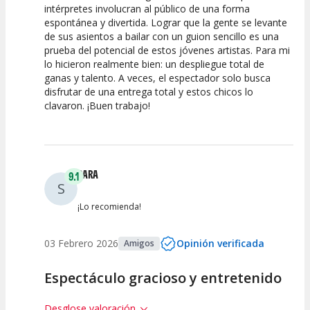
intérpretes involucran al público de una forma
espontánea y divertida. Lograr que la gente se levante
Calidad del
Puesta en
Interpretación
de sus asientos a bailar con un guion sencillo es una
Espectáculo
Escena
artística
prueba del potencial de estos jóvenes artistas. Para mi
lo hicieron realmente bien: un despliegue total de
ganas y talento. A veces, el espectador solo busca
disfrutar de una entrega total y estos chicos lo
clavaron. ¡Buen trabajo!
SARA
9.1
S
¡Lo recomienda!
03 Febrero 2026
Opinión verificada
Amigos
Espectáculo gracioso y entretenido
Desglose valoración