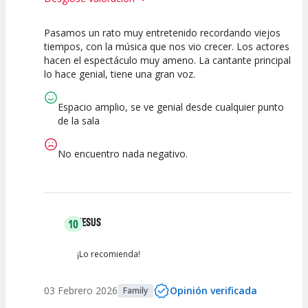
Pasamos un rato muy entretenido recordando viejos
10
10
7.5
tiempos, con la música que nos vio crecer. Los actores
hacen el espectáculo muy ameno. La cantante principal
Calidad del
Puesta en
Interpretación
lo hace genial, tiene una gran voz.
Espectáculo
Escena
artística
Espacio amplio, se ve genial desde cualquier punto
de la sala
No encuentro nada negativo.
JESUS
10
¡Lo recomienda!
03 Febrero 2026
Opinión verificada
Family