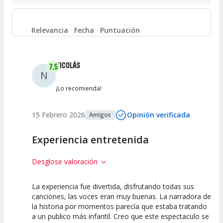
Entre 4 y 6
(
0
)
Relevancia
Fecha
Puntuación
Entre 2 y 4
(
0
)
NICOLÁS
7.5
N
Entre 0 y 2
(
1
)
¡Lo recomienda!
15 Febrero 2026
Opinión verificada
Amigos
Experiencia entretenida
Desglose valoración
La experiencia fue divertida, disfrutando todas sus
7.5
5
10
canciones, las voces eran muy buenas. La narradora de
la historia por momentos parecía que estaba tratando
Calidad del
Puesta en
Interpretación
a un publico más infantil. Creo que este espectaculo se
Espectáculo
Escena
artística